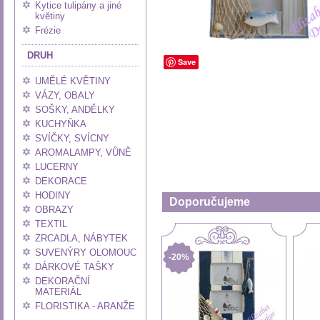
Kytice tulipány a jiné
květiny
Frézie
DRUH
Save
UMĚLÉ KVĚTINY
VÁZY, OBALY
SOŠKY, ANDĚLKY
KUCHYŇKA
SVÍČKY, SVÍCNY
AROMALAMPY, VŮNĚ
LUCERNY
DEKORACE
HODINY
Doporučujeme
OBRAZY
TEXTIL
ZRCADLA, NÁBYTEK
SUVENÝRY OLOMOUC
-20%
DÁRKOVÉ TAŠKY
DEKORAČNÍ
MATERIÁL
FLORISTIKA - ARANŽE