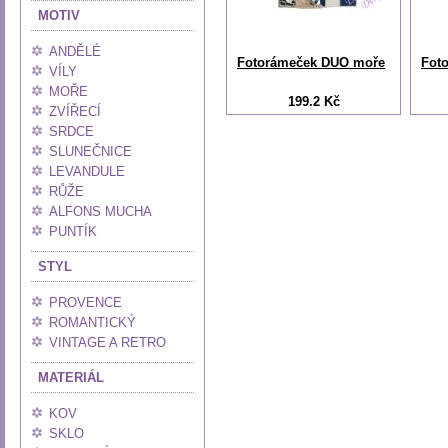
MOTIV
ANDĚLÉ
Fotorámeček DUO moře
Foto
VÍLY
MOŘE
199.2 Kč
ZVÍŘECÍ
SRDCE
SLUNEČNICE
LEVANDULE
RŮŽE
ALFONS MUCHA
PUNTÍK
STYL
PROVENCE
ROMANTICKÝ
VINTAGE A RETRO
MATERIÁL
KOV
SKLO