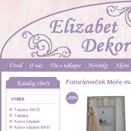
Úvod
O nás
Vše o nákupu
Novinky
Akční 
Fotorámeček Moře m
Katalog zboží
-20%
VÝBĚR
Tulipány AKCE
Tulipány
Kytice tulipánů
Kytice tulipánů MAXI