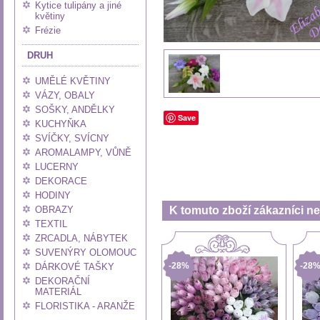
Kytice tulipány a jiné
květiny
Frézie
DRUH
UMĚLÉ KVĚTINY
VÁZY, OBALY
SOŠKY, ANDĚLKY
Save
KUCHYŇKA
SVÍČKY, SVÍCNY
AROMALAMPY, VŮNĚ
LUCERNY
DEKORACE
HODINY
OBRAZY
K tomuto zboží zákazníci nej
TEXTIL
ZRCADLA, NÁBYTEK
SUVENÝRY OLOMOUC
-28%
-28
DÁRKOVÉ TAŠKY
DEKORAČNÍ
MATERIÁL
FLORISTIKA - ARANŽE