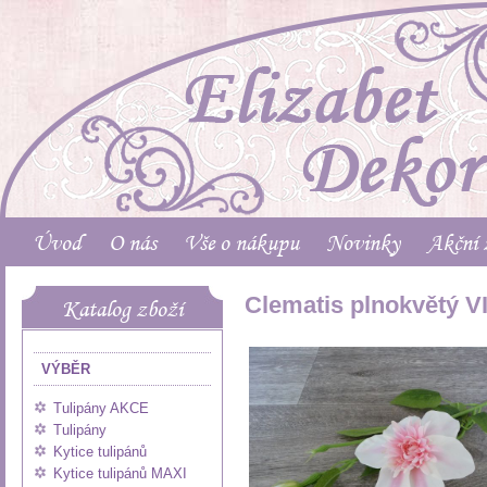
Úvod
O nás
Vše o nákupu
Novinky
Akční 
Clematis plnokvětý VI
Katalog zboží
VÝBĚR
Tulipány AKCE
Tulipány
Kytice tulipánů
Kytice tulipánů MAXI