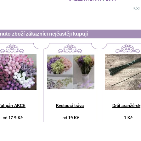
Kód:
muto zboží zákazníci nejčastěji kupují
Tulipán AKCE
Kvetoucí tráva
Drát aranžérsk
od
17.9 Kč
od
19 Kč
1 Kč