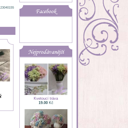
 23040155
Facebook
Nejprodávanější
ý
Kvetoucí tráva
19.00
Kč