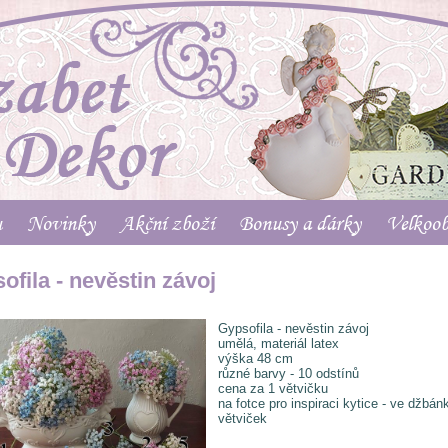
u
Novinky
Akční zboží
Bonusy a dárky
Velkoo
ofila - nevěstin závoj
Gypsofila - nevěstin závoj
umělá, materiál latex
výška 48 cm
různé barvy - 10 odstínů
cena za 1 větvičku
na fotce pro inspiraci kytice - ve džbán
větviček