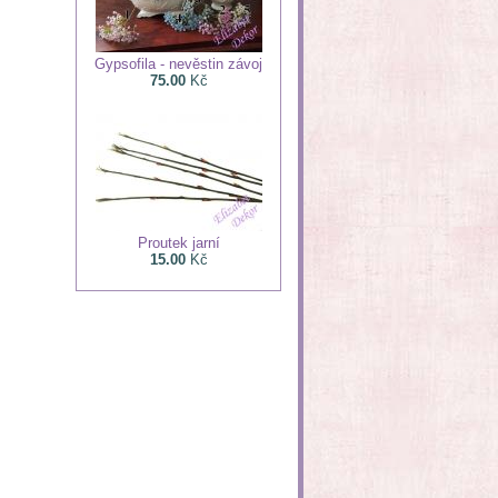
Gypsofila - nevěstin závoj
75.00
Kč
Proutek jarní
15.00
Kč