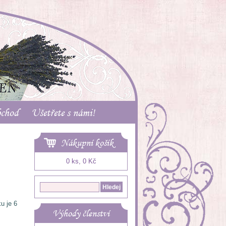
bchod
Ušetřete s námi!
Nákupní košík
0 ks, 0 Kč
ku je 6
Výhody členství