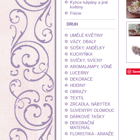
Kytice tulipány a jiné
květiny
Frézie
DRUH
UMĚLÉ KVĚTINY
VÁZY, OBALY
SOŠKY, ANDĚLKY
KUCHYŇKA
SVÍČKY, SVÍCNY
AROMALAMPY, VŮNĚ
Sav
LUCERNY
DEKORACE
HODINY
OBRAZY
TEXTIL
ZRCADLA, NÁBYTEK
SUVENÝRY OLOMOUC
DÁRKOVÉ TAŠKY
DEKORAČNÍ
MATERIÁL
FLORISTIKA - ARANŽE