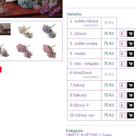
Varianta:
1. světle růžová
75 Kč
vyprodáno
2. růžová
75 Kč
3. světle modrá
75 Kč
4. modrá
75 Kč
5. bílá - střapatá
75 Kč
e
6.bílorůžová
75 Kč
vyprodáno
7.fialový
75 Kč
8.fialkový
75 Kč
9.růžový II.
75 Kč
10.růžový sisi
75 Kč
Kategorie:
UMĚLÉ KVĚTINY
/
Zeleň