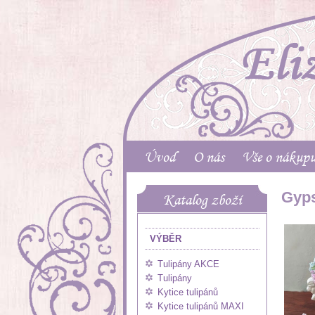
Úvod
O nás
Vše o nákup
Gyps
Katalog zboží
VÝBĚR
Tulipány AKCE
Tulipány
Kytice tulipánů
Kytice tulipánů MAXI