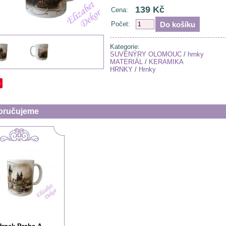
139 Kč
Cena:
Počet:
Kategorie:
SUVENÝRY OLOMOUC
/
hrnky
MATERIÁL
/
KERAMIKA
HRNKY
/
Hrnky
e
oručujeme