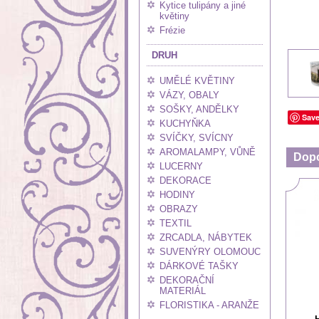
Kytice tulipány a jiné
květiny
Frézie
DRUH
UMĚLÉ KVĚTINY
VÁZY, OBALY
SOŠKY, ANDĚLKY
Sav
KUCHYŇKA
SVÍČKY, SVÍCNY
AROMALAMPY, VŮNĚ
Dop
LUCERNY
DEKORACE
HODINY
OBRAZY
TEXTIL
ZRCADLA, NÁBYTEK
SUVENÝRY OLOMOUC
DÁRKOVÉ TAŠKY
DEKORAČNÍ
MATERIÁL
FLORISTIKA - ARANŽE