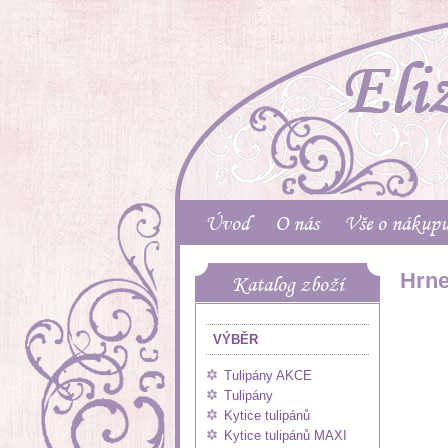
Úvod
O nás
Vše o nákup
Hrne
Katalog zboží
VÝBĚR
Tulipány AKCE
Tulipány
Kytice tulipánů
Kytice tulipánů MAXI