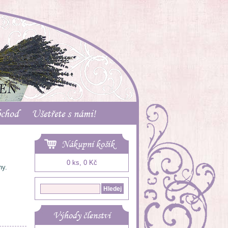
bchod
Ušetřete s námi!
Nákupní košík
0 ks, 0 Kč
hy.
Výhody členství