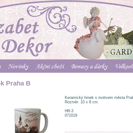
u
Novinky
Akční zboží
Bonusy a dárky
Velkoo
k Praha B
Keramický hrnek s motivem města Pra
Rozměr: 10 x 8 cm.
HR-3
071019