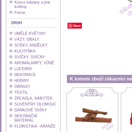
Kytice tulipány a jiné
květiny
Frézie
DRUH
Save
UMĚLÉ KVĚTINY
VÁZY, OBALY
SOŠKY, ANDĚLKY
KUCHYŇKA
SVÍČKY, SVÍCNY
AROMALAMPY, VŮNĚ
LUCERNY
DEKORACE
K tomuto zboží zákazníci nej
HODINY
OBRAZY
TEXTIL
ZRCADLA, NÁBYTEK
SUVENÝRY OLOMOUC
DÁRKOVÉ TAŠKY
DEKORAČNÍ
MATERIÁL
FLORISTIKA - ARANŽE