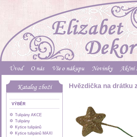
Úvod
O nás
Vše o nákupu
Novinky
Akční 
Hvězdička na drátku z
Katalog zboží
VÝBĚR
Tulipány AKCE
Tulipány
Kytice tulipánů
Kytice tulipánů MAXI