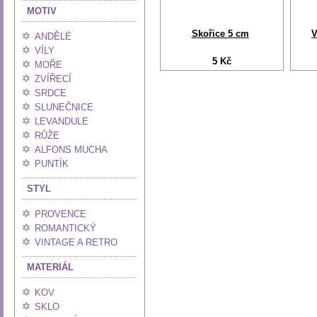
MOTIV
Skořice 5 cm
V
ANDĚLÉ
VÍLY
5 Kč
MOŘE
ZVÍŘECÍ
SRDCE
SLUNEČNICE
LEVANDULE
RŮŽE
ALFONS MUCHA
PUNTÍK
STYL
PROVENCE
ROMANTICKÝ
VINTAGE A RETRO
MATERIÁL
KOV
SKLO