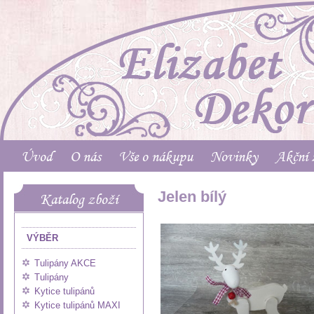
Úvod
O nás
Vše o nákupu
Novinky
Akční 
Jelen bílý
Katalog zboží
VÝBĚR
Tulipány AKCE
Tulipány
Kytice tulipánů
Kytice tulipánů MAXI