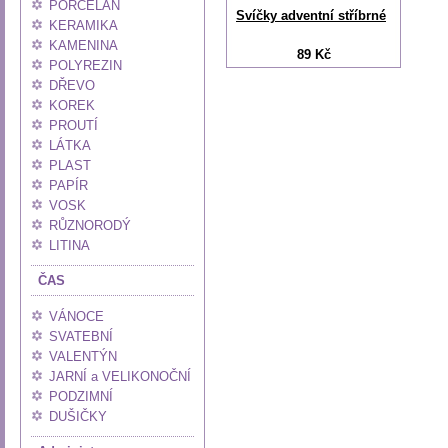
PORCELÁN
Svíčky adventní stříbrné
KERAMIKA
KAMENINA
89 Kč
POLYREZIN
DŘEVO
KOREK
PROUTÍ
LÁTKA
PLAST
PAPÍR
VOSK
RŮZNORODÝ
LITINA
ČAS
VÁNOCE
SVATEBNÍ
VALENTÝN
JARNÍ a VELIKONOČNÍ
PODZIMNÍ
DUŠIČKY