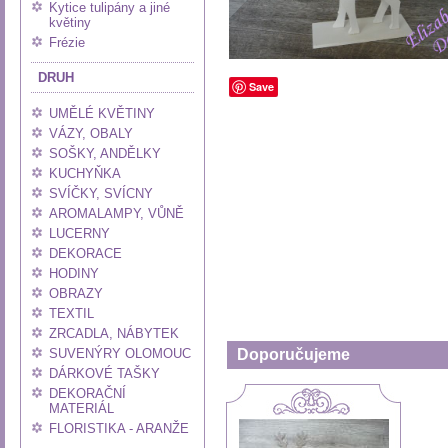
Kytice tulipány a jiné
květiny
Frézie
DRUH
Save
UMĚLÉ KVĚTINY
VÁZY, OBALY
SOŠKY, ANDĚLKY
KUCHYŇKA
SVÍČKY, SVÍCNY
AROMALAMPY, VŮNĚ
LUCERNY
DEKORACE
HODINY
OBRAZY
TEXTIL
ZRCADLA, NÁBYTEK
SUVENÝRY OLOMOUC
Doporučujeme
DÁRKOVÉ TAŠKY
DEKORAČNÍ
MATERIÁL
FLORISTIKA - ARANŽE