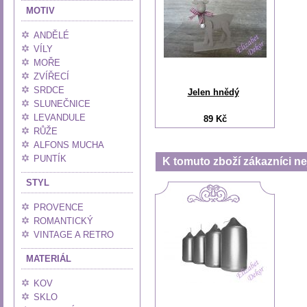
MOTIV
ANDĚLÉ
VÍLY
MOŘE
ZVÍŘECÍ
SRDCE
Jelen hnědý
SLUNEČNICE
LEVANDULE
89 Kč
RŮŽE
ALFONS MUCHA
PUNTÍK
K tomuto zboží zákazníci nej
STYL
PROVENCE
ROMANTICKÝ
VINTAGE A RETRO
MATERIÁL
KOV
SKLO