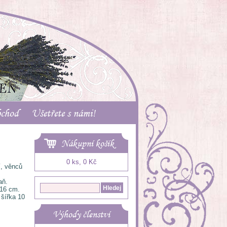
bchod
Ušetřete s námi!
Nákupní košík
0 ks, 0 Kč
í, věnců
aň.
 16 cm.
šířka 10
Výhody členství