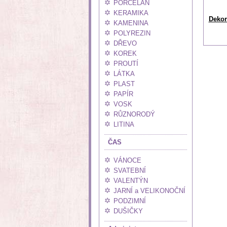
PORCELÁN
KERAMIKA
Dekora
KAMENINA
POLYREZIN
DŘEVO
KOREK
PROUTÍ
LÁTKA
PLAST
PAPÍR
VOSK
RŮZNORODÝ
LITINA
ČAS
VÁNOCE
SVATEBNÍ
VALENTÝN
JARNÍ a VELIKONOČNÍ
PODZIMNÍ
DUŠIČKY