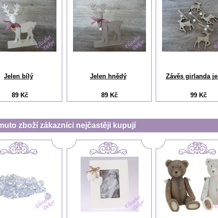
Jelen bílý
Jelen hnědý
Závěs girlanda je
89 Kč
89 Kč
99 Kč
muto zboží zákazníci nejčastěji kupují