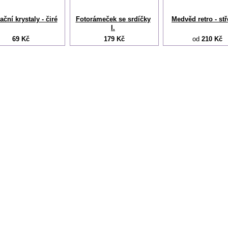
ční krystaly - čiré
Fotorámeček se srdíčky
Medvěd retro - st
I.
69 Kč
179 Kč
od
210 Kč