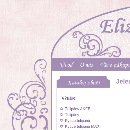
Úvod
O nás
Vše o nákup
Jele
Katalog zboží
VÝBĚR
Tulipány AKCE
Tulipány
Kytice tulipánů
Kytice tulipánů MAXI