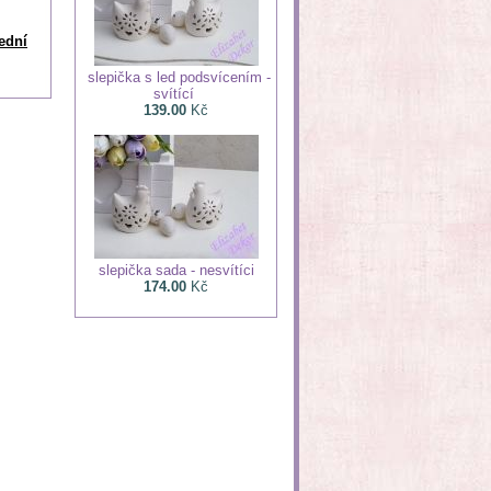
řední
slepička s led podsvícením -
svítící
139.00
Kč
slepička sada - nesvítíci
174.00
Kč