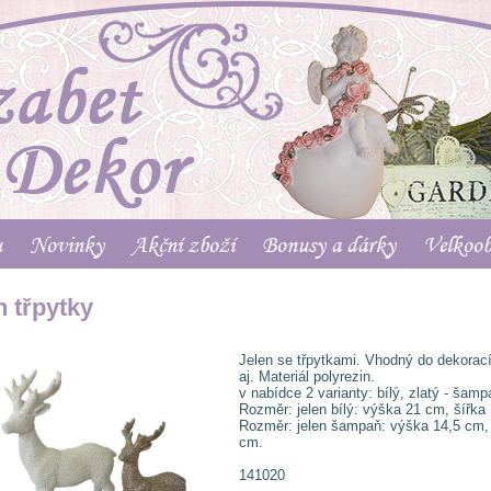
u
Novinky
Akční zboží
Bonusy a dárky
Velkoo
n třpytky
Jelen se třpytkami. Vhodný do dekorac
aj. Materiál polyrezin.
v nabídce 2 varianty: bílý, zlatý - šamp
Rozměr: jelen bílý: výška 21 cm, šířka
Rozměr: jelen šampaň: výška 14,5 cm, 
cm.
141020