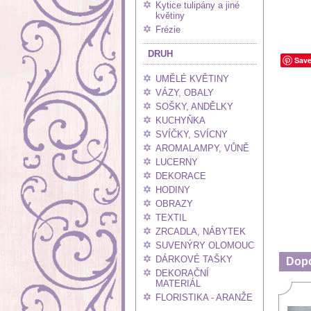
Kytice tulipány a jiné
květiny
Frézie
DRUH
Sav
UMĚLÉ KVĚTINY
VÁZY, OBALY
SOŠKY, ANDĚLKY
KUCHYŇKA
SVÍČKY, SVÍCNY
AROMALAMPY, VŮNĚ
LUCERNY
DEKORACE
HODINY
OBRAZY
TEXTIL
ZRCADLA, NÁBYTEK
SUVENÝRY OLOMOUC
DÁRKOVÉ TAŠKY
Dop
DEKORAČNÍ
MATERIÁL
FLORISTIKA - ARANŽE