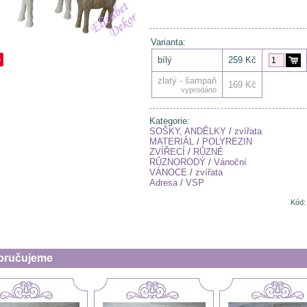
Varianta:
e
bílý
259 Kč
zlatý - šampaň
169 Kč
vyprodáno
Kategorie:
SOŠKY, ANDĚLKY
/
zvířata
MATERIÁL
/
POLYREZIN
ZVÍŘECÍ
/
RŮZNÉ
RŮZNORODÝ
/
Vánoční
VÁNOCE
/
zvířata
Adresa
/
VSP
Kód:
oručujeme