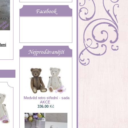
Facebook
leni
Nejprodávanější
Medvěd retro střední - sada
AKCE
336.00
Kč