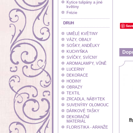
Kytice tulipány a jiné
květiny
Frézie
DRUH
Sav
UMĚLÉ KVĚTINY
VÁZY, OBALY
SOŠKY, ANDĚLKY
KUCHYŇKA
Dop
SVÍČKY, SVÍCNY
AROMALAMPY, VŮNĚ
LUCERNY
DEKORACE
HODINY
OBRAZY
TEXTIL
ZRCADLA, NÁBYTEK
SUVENÝRY OLOMOUC
DÁRKOVÉ TAŠKY
DEKORAČNÍ
R
MATERIÁL
FLORISTIKA - ARANŽE