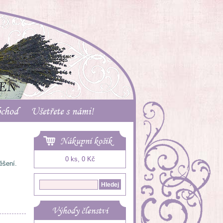
bchod
Ušetřete s námi!
Nákupní košík
0 ks, 0 Kč
ěšení.
Výhody členství