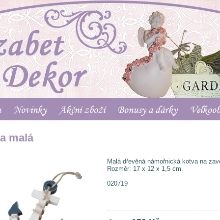
u
Novinky
Akční zboží
Bonusy a dárky
Velkoo
a malá
Malá dřevěná námořnická kotva na zav
Rozměr: 17 x 12 x 1,5 cm.
020719