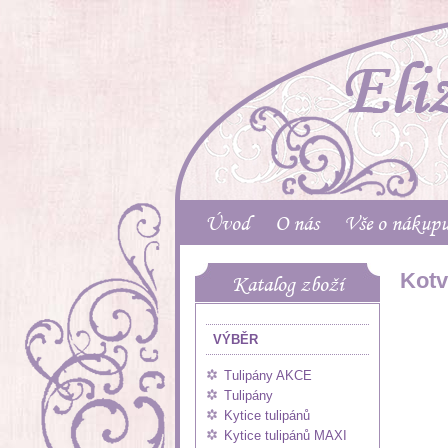
Úvod
O nás
Vše o nákup
Kotv
Katalog zboží
VÝBĚR
Tulipány AKCE
Tulipány
Kytice tulipánů
Kytice tulipánů MAXI