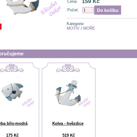
159 Kč
Cena:
Počet:
Kategorie:
e
MOTIV
/
MOŘE
oručujeme
yba bílo-modrá
Kotva - hvězdice
175 Kč
519 Kč