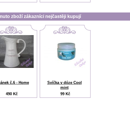
muto zboží zákazníci nejčastěji kupují
ánek č.6 - Home
Svíčka v dóze Cool
mint
490 Kč
99 Kč