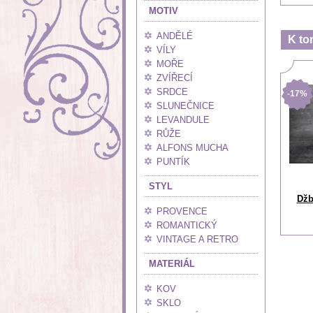
MOTIV
ANDĚLÉ
K to
VÍLY
MOŘE
ZVÍŘECÍ
SRDCE
-17%
SLUNEČNICE
LEVANDULE
RŮŽE
ALFONS MUCHA
PUNTÍK
STYL
Džb
PROVENCE
ROMANTICKÝ
VINTAGE A RETRO
MATERIÁL
KOV
SKLO