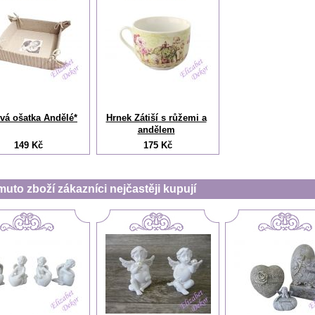
vá ošatka Andělé*
Hrnek Zátiší s růžemi a
andělem
149 Kč
175 Kč
muto zboží zákazníci nejčastěji kupují