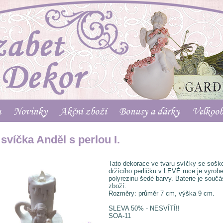
u
Novinky
Akční zboží
Bonusy a dárky
Velkoo
svíčka Anděl s perlou I.
Tato dekorace ve tvaru svíčky se sošk
držícího perličku v LEVÉ ruce je vyrob
polyrezinu šedé barvy. Baterie je součá
zboží.
Rozměry: průměr 7 cm, výška 9 cm.
SLEVA 50% - NESVÍTÍ!!
SOA-11