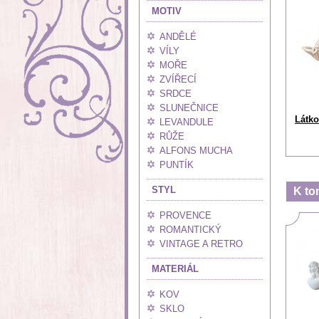
MOTIV
ANDĚLÉ
VÍLY
MOŘE
ZVÍŘECÍ
SRDCE
SLUNEČNICE
Látko
LEVANDULE
RŮŽE
ALFONS MUCHA
PUNTÍK
STYL
K to
PROVENCE
ROMANTICKÝ
VINTAGE A RETRO
MATERIÁL
KOV
SKLO