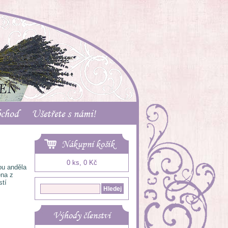
bchod
Ušetřete s námi!
Nákupní košík
0 ks, 0 Kč
ou anděla
ena z
stí
Výhody členství