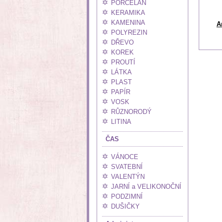
PORCELÁN
KERAMIKA
KAMENINA
A
POLYREZIN
DŘEVO
KOREK
PROUTÍ
LÁTKA
PLAST
PAPÍR
VOSK
RŮZNORODÝ
LITINA
ČAS
VÁNOCE
SVATEBNÍ
VALENTÝN
JARNÍ a VELIKONOČNÍ
PODZIMNÍ
DUŠIČKY