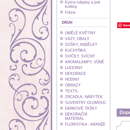
Kytice tulipány a jiné
květiny
Frézie
DRUH
Sav
UMĚLÉ KVĚTINY
VÁZY, OBALY
SOŠKY, ANDĚLKY
KUCHYŇKA
SVÍČKY, SVÍCNY
AROMALAMPY, VŮNĚ
LUCERNY
DEKORACE
HODINY
OBRAZY
TEXTIL
ZRCADLA, NÁBYTEK
SUVENÝRY OLOMOUC
DÁRKOVÉ TAŠKY
Dop
DEKORAČNÍ
MATERIÁL
FLORISTIKA - ARANŽE