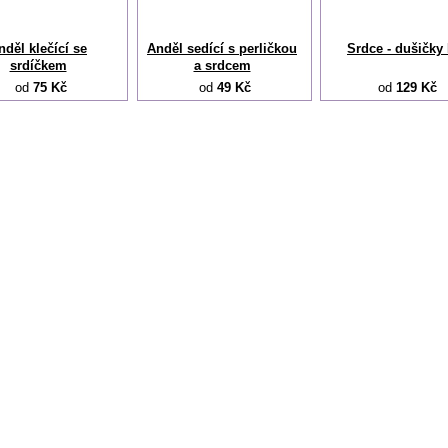
nděl klečící se
Anděl sedící s perličkou
Srdce - dušičky I
srdíčkem
a srdcem
od
75 Kč
od
49 Kč
od
129 Kč