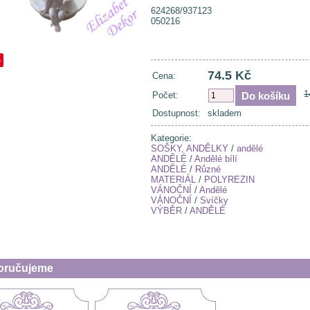
624268/937123
050216
e
74.5 Kč
Cena:
1
Počet:
Dostupnost:
skladem
Kategorie:
SOŠKY, ANDĚLKY
/
andělé
ANDĚLÉ
/
Andělé bílí
ANDĚLÉ
/
Různé
MATERIÁL
/
POLYREZIN
VÁNOČNÍ
/
Andělé
VÁNOČNÍ
/
Svíčky
VÝBĚR
/
ANDĚLÉ
oručujeme