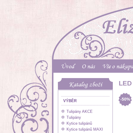
Úvod
O nás
Vše o nákup
LED 
Katalog zboží
-50%
VÝBĚR
Tulipány AKCE
Tulipány
Kytice tulipánů
Kytice tulipánů MAXI