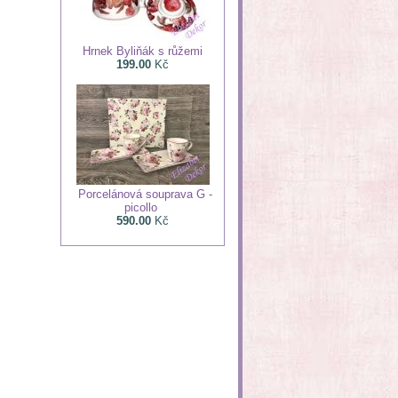
Hrnek Byliňák s růžemi
199.00
Kč
Porcelánová souprava G -
picollo
590.00
Kč