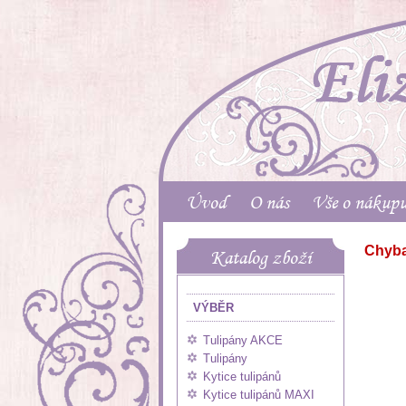
Úvod
O nás
Vše o nákup
Chyba
Katalog zboží
VÝBĚR
Tulipány AKCE
Tulipány
Kytice tulipánů
Kytice tulipánů MAXI