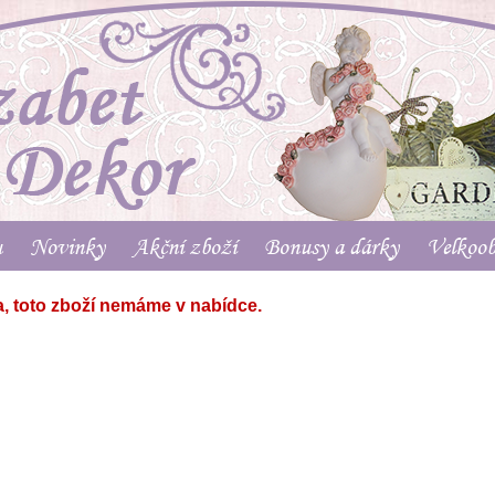
u
Novinky
Akční zboží
Bonusy a dárky
Velkoo
, toto zboží nemáme v nabídce.