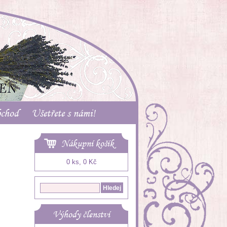
bchod
Ušetřete s námi!
Nákupní košík
0 ks, 0 Kč
Výhody členství