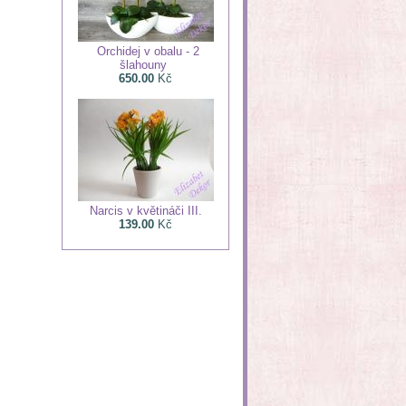
Orchidej v obalu - 2
šlahouny
650.00
Kč
Narcis v květináči III.
139.00
Kč