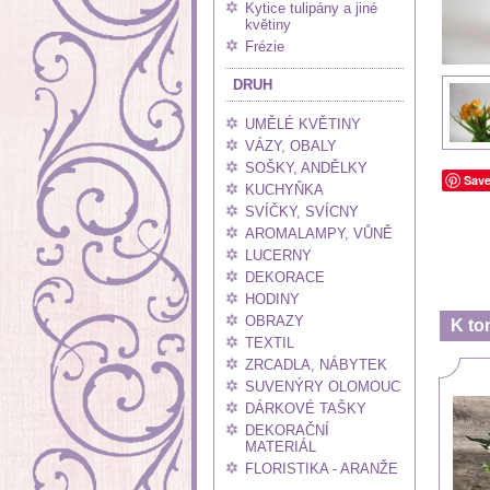
Kytice tulipány a jiné
květiny
Frézie
DRUH
UMĚLÉ KVĚTINY
VÁZY, OBALY
SOŠKY, ANDĚLKY
Sav
KUCHYŇKA
SVÍČKY, SVÍCNY
AROMALAMPY, VŮNĚ
LUCERNY
DEKORACE
HODINY
OBRAZY
K to
TEXTIL
ZRCADLA, NÁBYTEK
SUVENÝRY OLOMOUC
DÁRKOVÉ TAŠKY
DEKORAČNÍ
MATERIÁL
FLORISTIKA - ARANŽE