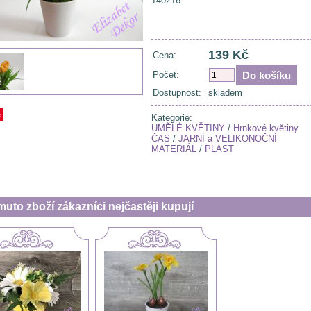
140216
139 Kč
Cena:
Počet:
Dostupnost:
skladem
e
Kategorie:
UMĚLÉ KVĚTINY
/
Hrnkové květiny
ČAS
/
JARNÍ a VELIKONOČNÍ
MATERIÁL
/
PLAST
muto zboží zákazníci nejčastěji kupují