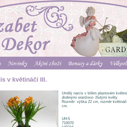
u
Novinky
Akční zboží
Bonusy a dárky
Velkoo
s v květináči III.
Umělý narcis v bílém plastovém květin
drobnými oranžovo- žlutými květy.
Rozměr: výška 22 cm, rozměr květináč
cm.
UH-5
710070