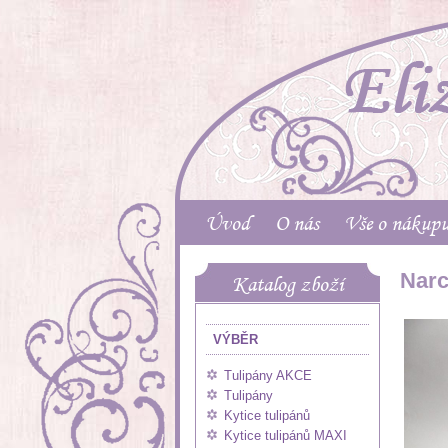
Úvod
O nás
Vše o nákup
Narci
Katalog zboží
VÝBĚR
Tulipány AKCE
Tulipány
Kytice tulipánů
Kytice tulipánů MAXI