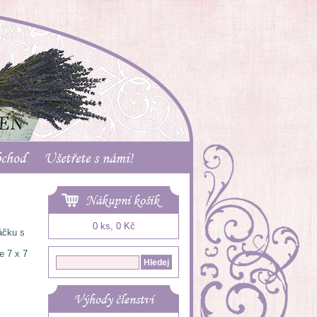
bchod
Ušetřete s námi!
Nákupní košík
0 ks, 0 Kč
áčku s
e 7 x 7
Výhody členství