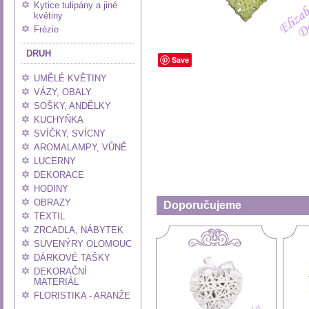
Kytice tulipány a jiné
květiny
Frézie
DRUH
Save
UMĚLÉ KVĚTINY
VÁZY, OBALY
SOŠKY, ANDĚLKY
KUCHYŇKA
SVÍČKY, SVÍCNY
AROMALAMPY, VŮNĚ
LUCERNY
DEKORACE
HODINY
OBRAZY
Doporučujeme
TEXTIL
ZRCADLA, NÁBYTEK
SUVENÝRY OLOMOUC
DÁRKOVÉ TAŠKY
DEKORAČNÍ
MATERIÁL
FLORISTIKA - ARANŽE