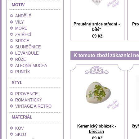
MOTIV
ANDĚLÉ
VÍLY
Proutěné srdce střední -
Pro
MOŘE
bílé*
ZVÍŘECÍ
69 Kč
SRDCE
SLUNEČNICE
LEVANDULE
K tomuto zboží zákazníci nej
RŮŽE
ALFONS MUCHA
PUNTÍK
STYL
PROVENCE
ROMANTICKÝ
VINTAGE A RETRO
MATERIÁL
Keramický oblázek -
čtyř
KOV
břečťan
SKLO
89 Kč