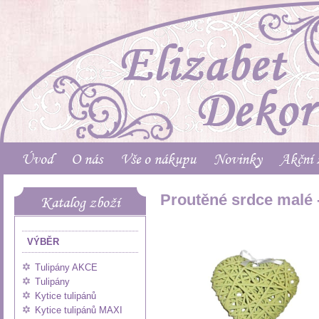
Úvod
O nás
Vše o nákupu
Novinky
Akční 
Proutěné srdce malé 
Katalog zboží
VÝBĚR
Tulipány AKCE
Tulipány
Kytice tulipánů
Kytice tulipánů MAXI