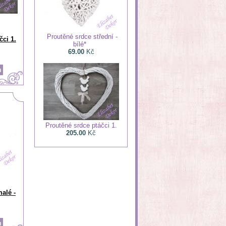
Proutěné srdce střední -
čci 1.
bílé*
69.00
Kč
Proutěné srdce ptáčci 1.
205.00
Kč
alé -