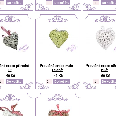
ěné srdce přírodní
Proutěné srdce malé -
Proutěné srdce stř
I.*
zelené*
bílé*
49 Kč
49 Kč
69 Kč