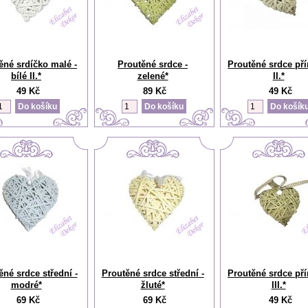
ěné srdíčko malé -
Proutěné srdce -
Proutěné srdce pří
bílé II.*
zelené*
II.*
49 Kč
89 Kč
49 Kč
ěné srdce střední -
Proutěné srdce střední -
Proutěné srdce pří
modré*
žluté*
III.*
69 Kč
69 Kč
49 Kč