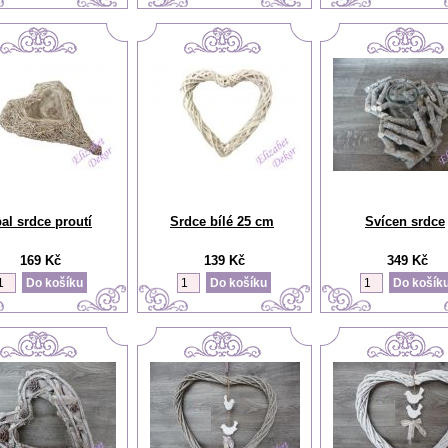
al srdce proutí
Srdce bílé 25 cm
Svícen srdce
169 Kč
139 Kč
349 Kč