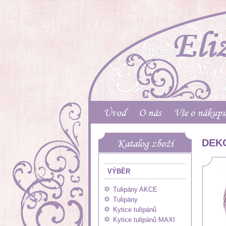
Úvod
O nás
Vše o nákup
Katalog zboží
DEK
VÝBĚR
Tulipány AKCE
Tulipány
Kytice tulipánů
Kytice tulipánů MAXI