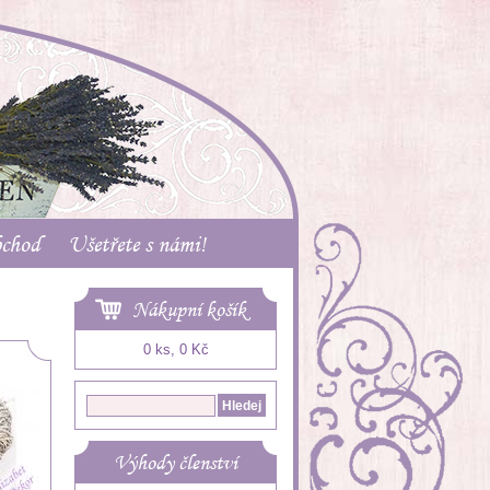
bchod
Ušetřete s námi!
Nákupní košík
0 ks, 0 Kč
Výhody členství