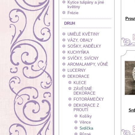
Kytice tulipány a jiné
květiny
Frézie
Prou
DRUH
UMĚLÉ KVĚTINY
VÁZY, OBALY
SOŠKY, ANDĚLKY
KUCHYŇKA
SVÍČKY, SVÍCNY
AROMALAMPY, VŮNĚ
LUCERNY
DEKORACE
KLECE
ZÁVĚSNÉ
DEKORACE
FOTORÁMEČKY
DEKORACE Z
PROUTÍ
Srd
Košíky
Věnce
Srdíčka
Různé