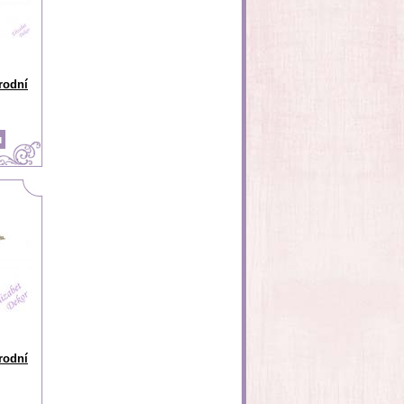
rodní
rodní