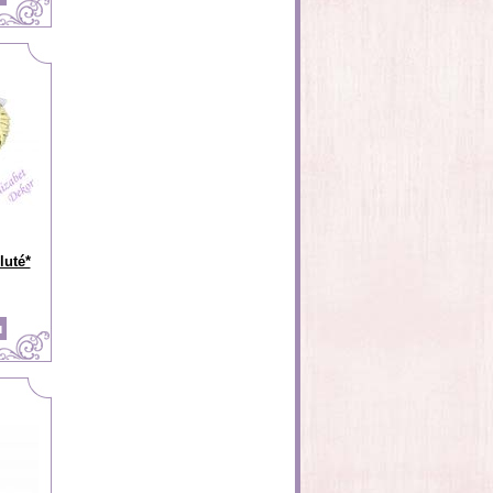
luté*