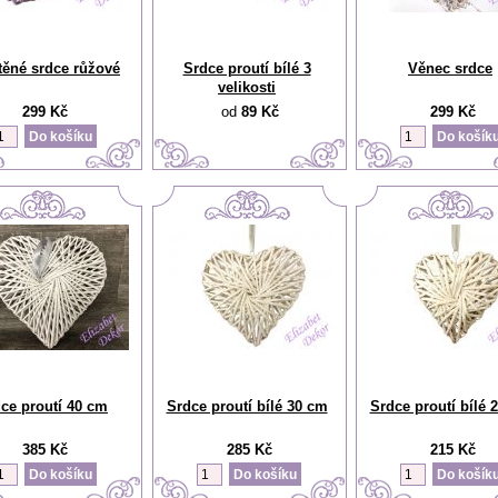
těné srdce růžové
Srdce proutí bílé 3
Věnec srdce
velikosti
299 Kč
od
89 Kč
299 Kč
ce proutí 40 cm
Srdce proutí bílé 30 cm
Srdce proutí bílé 
385 Kč
285 Kč
215 Kč