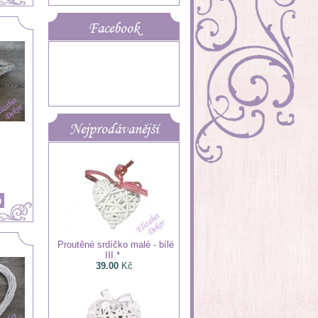
Facebook
Nejprodávanější
Proutěné srdíčko malé - bílé
III.*
39.00
Kč