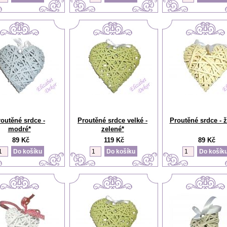
outěné srdce -
Proutěné srdce velké -
Proutěné srdce - ž
modré*
zelené*
89 Kč
119 Kč
89 Kč