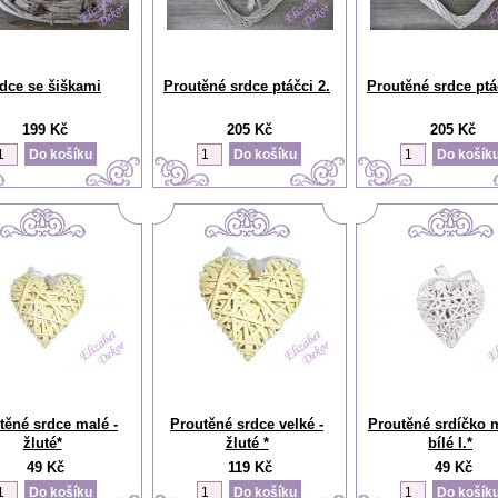
dce se šiškami
Proutěné srdce ptáčci 2.
Proutěné srdce ptá
199 Kč
205 Kč
205 Kč
těné srdce malé -
Proutěné srdce velké -
Proutěné srdíčko m
žluté*
žluté *
bílé I.*
49 Kč
119 Kč
49 Kč