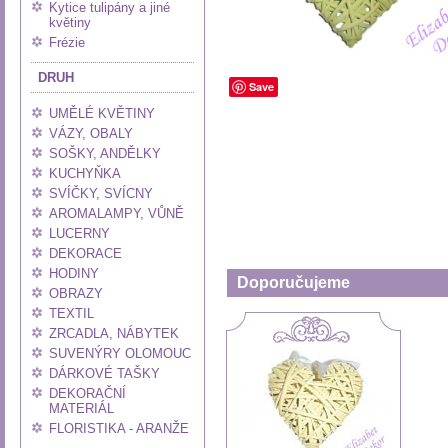
Kytice tulipány a jiné
květiny
Frézie
DRUH
Save
UMĚLÉ KVĚTINY
VÁZY, OBALY
SOŠKY, ANDĚLKY
KUCHYŇKA
SVÍČKY, SVÍCNY
AROMALAMPY, VŮNĚ
LUCERNY
DEKORACE
HODINY
Doporučujeme
OBRAZY
TEXTIL
ZRCADLA, NÁBYTEK
SUVENÝRY OLOMOUC
DÁRKOVÉ TAŠKY
DEKORAČNÍ
MATERIÁL
FLORISTIKA - ARANŽE