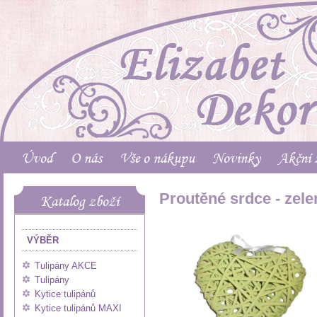
Úvod
O nás
Vše o nákupu
Novinky
Akční 
Proutěné srdce - zele
Katalog zboží
VÝBĚR
Tulipány AKCE
Tulipány
Kytice tulipánů
Kytice tulipánů MAXI