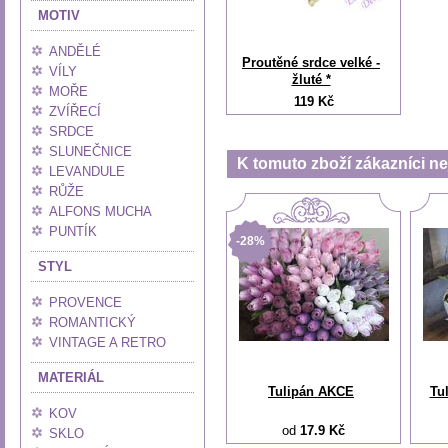
MOTIV
ANDĚLÉ
Proutěné srdce velké -
VÍLY
žluté *
MOŘE
119 Kč
ZVÍŘECÍ
SRDCE
SLUNEČNICE
K tomuto zboží zákazníci nej
LEVANDULE
RŮŽE
ALFONS MUCHA
PUNTÍK
-28%
STYL
PROVENCE
ROMANTICKÝ
VINTAGE A RETRO
MATERIÁL
Tulipán AKCE
Tul
KOV
od
17.9 Kč
SKLO