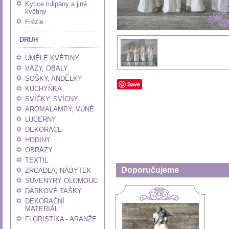
Kytice tulipány a jiné
květiny
Frézie
DRUH
UMĚLÉ KVĚTINY
VÁZY, OBALY
SOŠKY, ANDĚLKY
Save
KUCHYŇKA
SVÍČKY, SVÍCNY
AROMALAMPY, VŮNĚ
LUCERNY
DEKORACE
HODINY
OBRAZY
TEXTIL
Doporučujeme
ZRCADLA, NÁBYTEK
SUVENÝRY OLOMOUC
DÁRKOVÉ TAŠKY
DEKORAČNÍ
MATERIÁL
FLORISTIKA - ARANŽE