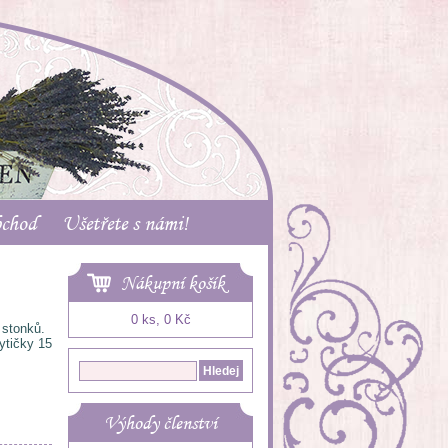
bchod
Ušetřete s námi!
Nákupní košík
0 ks, 0 Kč
 stonků.
ytičky 15
Výhody členství