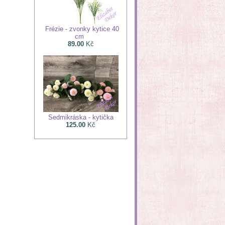
Frézie - zvonky kytice 40
cm
89.00
Kč
Sedmikráska - kytička
125.00
Kč