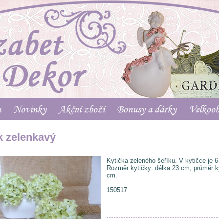
u
Novinky
Akční zboží
Bonusy a dárky
Velkoo
k zelenkavý
Kytička zeleného šeříku. V kytičce je 6
Rozměr kytičky: délka 23 cm, průměr k
cm.
150517