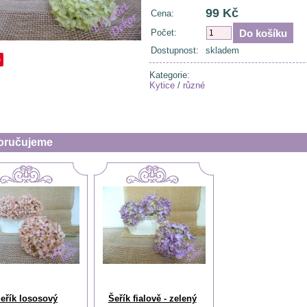
99 Kč
Cena:
Počet:
Dostupnost:
skladem
e
Kategorie:
Kytice
/
různé
oručujeme
eřík lososový
Šeřík fialově - zelený