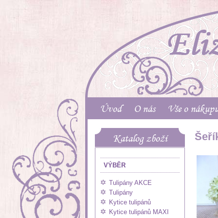
Úvod
O nás
Vše o nákup
Šeří
Katalog zboží
VÝBĚR
Tulipány AKCE
Tulipány
Kytice tulipánů
Kytice tulipánů MAXI