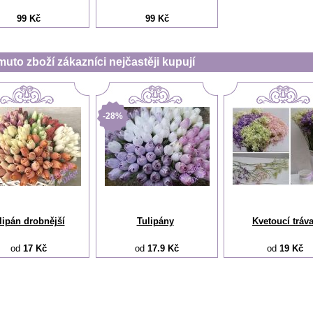
99 Kč
99 Kč
muto zboží zákazníci nejčastěji kupují
-28%
lipán drobnější
Tulipány
Kvetoucí tráv
od
17 Kč
od
17.9 Kč
od
19 Kč