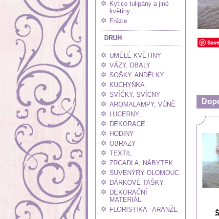
Kytice tulipány a jiné
květiny
Frézie
DRUH
Sav
UMĚLÉ KVĚTINY
VÁZY, OBALY
SOŠKY, ANDĚLKY
KUCHYŇKA
SVÍČKY, SVÍCNY
Dop
AROMALAMPY, VŮNĚ
LUCERNY
DEKORACE
HODINY
OBRAZY
TEXTIL
ZRCADLA, NÁBYTEK
SUVENÝRY OLOMOUC
DÁRKOVÉ TAŠKY
DEKORAČNÍ
MATERIÁL
FLORISTIKA - ARANŽE
Š