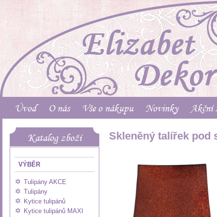
Úvod
O nás
Vše o nákupu
Novinky
Akční 
Skleněný talířek pod
Katalog zboží
VÝBĚR
Tulipány AKCE
Tulipány
Kytice tulipánů
Kytice tulipánů MAXI