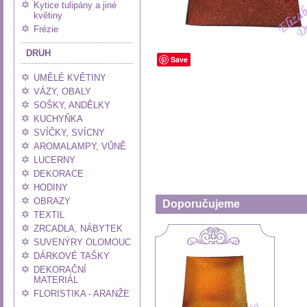
Kytice tulipány a jiné
květiny
Frézie
DRUH
Save
UMĚLÉ KVĚTINY
VÁZY, OBALY
SOŠKY, ANDĚLKY
KUCHYŇKA
SVÍČKY, SVÍCNY
AROMALAMPY, VŮNĚ
LUCERNY
DEKORACE
HODINY
OBRAZY
Doporučujeme
TEXTIL
ZRCADLA, NÁBYTEK
SUVENÝRY OLOMOUC
DÁRKOVÉ TAŠKY
DEKORAČNÍ
MATERIÁL
FLORISTIKA - ARANŽE