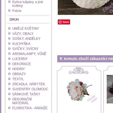
Kytice tulipány a jiné
květiny
Frézie
DRUH
Save
UMĚLÉ KVĚTINY
VÁZY, OBALY
SOŠKY, ANDĚLKY
KUCHYŇKA
SVÍČKY, SVÍCNY
AROMALAMPY, VŮNĚ
K tomuto zboží zákazníci nej
LUCERNY
DEKORACE
HODINY
OBRAZY
TEXTIL
ZRCADLA, NÁBYTEK
SUVENÝRY OLOMOUC
DÁRKOVÉ TAŠKY
DEKORAČNÍ
MATERIÁL
FLORISTIKA - ARANŽE