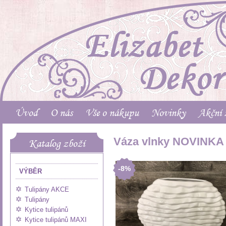
Úvod
O nás
Vše o nákupu
Novinky
Akční 
Váza vlnky NOVINKA
Katalog zboží
-8%
VÝBĚR
Tulipány AKCE
Tulipány
Kytice tulipánů
Kytice tulipánů MAXI