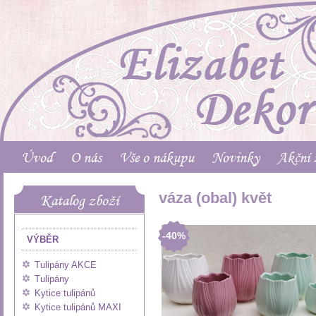
Úvod
O nás
Vše o nákupu
Novinky
Akční 
váza (obal) květ
Katalog zboží
-40%
VÝBĚR
Tulipány AKCE
Tulipány
Kytice tulipánů
Kytice tulipánů MAXI