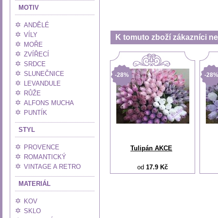
MOTIV
ANDĚLÉ
VÍLY
K tomuto zboží zákazníci nej
MOŘE
ZVÍŘECÍ
SRDCE
SLUNEČNICE
-28%
-28
LEVANDULE
RŮŽE
ALFONS MUCHA
PUNTÍK
STYL
PROVENCE
Tulipán AKCE
ROMANTICKÝ
VINTAGE A RETRO
od
17.9 Kč
MATERIÁL
KOV
SKLO