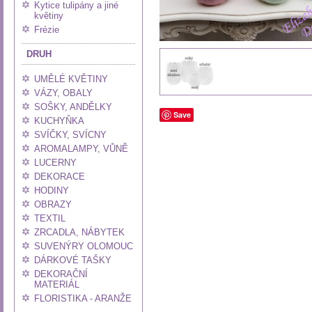
Kytice tulipány a jiné
květiny
Frézie
DRUH
UMĚLÉ KVĚTINY
VÁZY, OBALY
SOŠKY, ANDĚLKY
Save
KUCHYŇKA
SVÍČKY, SVÍCNY
AROMALAMPY, VŮNĚ
LUCERNY
DEKORACE
HODINY
OBRAZY
TEXTIL
ZRCADLA, NÁBYTEK
SUVENÝRY OLOMOUC
DÁRKOVÉ TAŠKY
DEKORAČNÍ
MATERIÁL
FLORISTIKA - ARANŽE