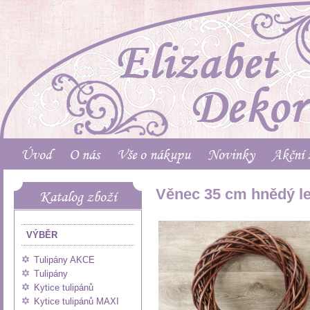
Úvod
O nás
Vše o nákupu
Novinky
Akční 
Věnec 35 cm hnědý l
Katalog zboží
VÝBĚR
Tulipány AKCE
Tulipány
Kytice tulipánů
Kytice tulipánů MAXI