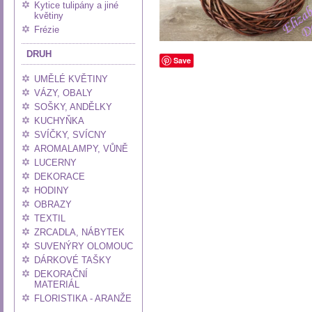
Kytice tulipány a jiné
květiny
Frézie
DRUH
Save
UMĚLÉ KVĚTINY
VÁZY, OBALY
SOŠKY, ANDĚLKY
KUCHYŇKA
SVÍČKY, SVÍCNY
AROMALAMPY, VŮNĚ
LUCERNY
DEKORACE
HODINY
OBRAZY
TEXTIL
ZRCADLA, NÁBYTEK
SUVENÝRY OLOMOUC
DÁRKOVÉ TAŠKY
DEKORAČNÍ
MATERIÁL
FLORISTIKA - ARANŽE