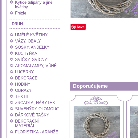
Kytice tulipány a jiné
květiny
Frézie
DRUH
Save
UMĚLÉ KVĚTINY
VÁZY, OBALY
SOŠKY, ANDĚLKY
KUCHYŇKA
SVÍČKY, SVÍCNY
AROMALAMPY, VŮNĚ
LUCERNY
DEKORACE
HODINY
Doporučujeme
OBRAZY
TEXTIL
ZRCADLA, NÁBYTEK
SUVENÝRY OLOMOUC
DÁRKOVÉ TAŠKY
DEKORAČNÍ
MATERIÁL
FLORISTIKA - ARANŽE