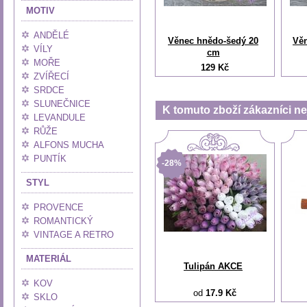
MOTIV
ANDĚLÉ
Věnec hnědo-šedý 20
Vě
VÍLY
cm
MOŘE
129 Kč
ZVÍŘECÍ
SRDCE
SLUNEČNICE
K tomuto zboží zákazníci nej
LEVANDULE
RŮŽE
ALFONS MUCHA
PUNTÍK
-28%
STYL
PROVENCE
ROMANTICKÝ
VINTAGE A RETRO
MATERIÁL
Tulipán AKCE
KOV
od
17.9 Kč
SKLO