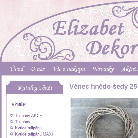
Úvod
O nás
Vše o nákupu
Novinky
Akční 
Věnec hnědo-šedý 25
Katalog zboží
VÝBĚR
Tulipány AKCE
Tulipány
Kytice tulipánů
Kytice tulipánů MAXI