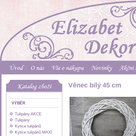
Úvod
O nás
Vše o nákupu
Novinky
Akční 
Věnec bílý 45 cm
Katalog zboží
VÝBĚR
Tulipány AKCE
Tulipány
Kytice tulipánů
Kytice tulipánů MAXI