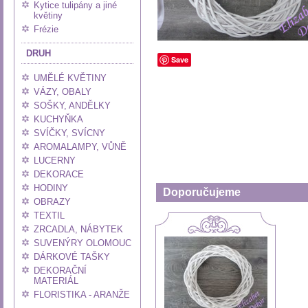
Kytice tulipány a jiné
květiny
Frézie
DRUH
Save
UMĚLÉ KVĚTINY
VÁZY, OBALY
SOŠKY, ANDĚLKY
KUCHYŇKA
SVÍČKY, SVÍCNY
AROMALAMPY, VŮNĚ
LUCERNY
DEKORACE
HODINY
Doporučujeme
OBRAZY
TEXTIL
ZRCADLA, NÁBYTEK
SUVENÝRY OLOMOUC
DÁRKOVÉ TAŠKY
DEKORAČNÍ
MATERIÁL
FLORISTIKA - ARANŽE