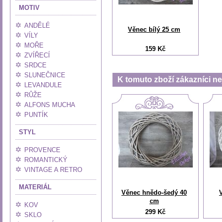
MOTIV
ANDĚLÉ
Věnec bílý 25 cm
VÍLY
MOŘE
159 Kč
ZVÍŘECÍ
SRDCE
SLUNEČNICE
K tomuto zboží zákazníci nej
LEVANDULE
RŮŽE
ALFONS MUCHA
PUNTÍK
STYL
PROVENCE
ROMANTICKÝ
VINTAGE A RETRO
MATERIÁL
Věnec hnědo-šedý 40
cm
KOV
299 Kč
SKLO