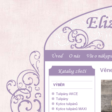
Úvod
O nás
Vše o nákup
Věne
Katalog zboží
VÝBĚR
Tulipány AKCE
Tulipány
Kytice tulipánů
Kytice tulipánů MAXI