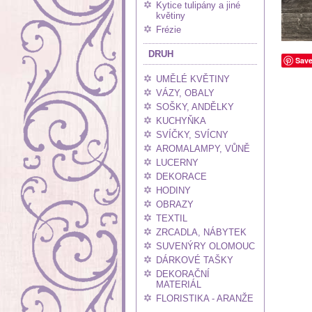
Kytice tulipány a jiné
květiny
Frézie
DRUH
Sav
UMĚLÉ KVĚTINY
VÁZY, OBALY
SOŠKY, ANDĚLKY
KUCHYŇKA
SVÍČKY, SVÍCNY
AROMALAMPY, VŮNĚ
LUCERNY
DEKORACE
HODINY
OBRAZY
TEXTIL
ZRCADLA, NÁBYTEK
SUVENÝRY OLOMOUC
DÁRKOVÉ TAŠKY
DEKORAČNÍ
MATERIÁL
FLORISTIKA - ARANŽE