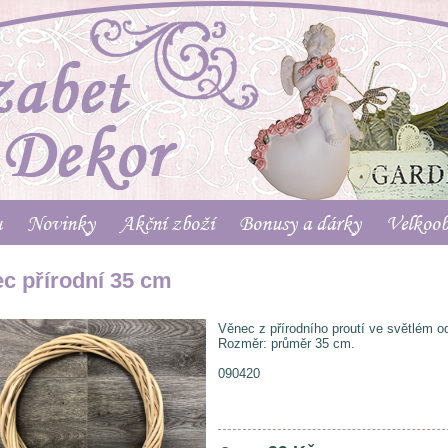
u
Novinky
Akční zboží
Bonusy a dárky
Velkoo
c přírodní 35 cm
Věnec z přírodního proutí ve světlém o
Rozměr: průměr 35 cm.
090420