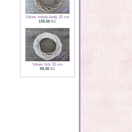
Věnec hnědo-šedý 25 cm
159.00
Kč
Věnec bílý 20 cm
99.00
Kč