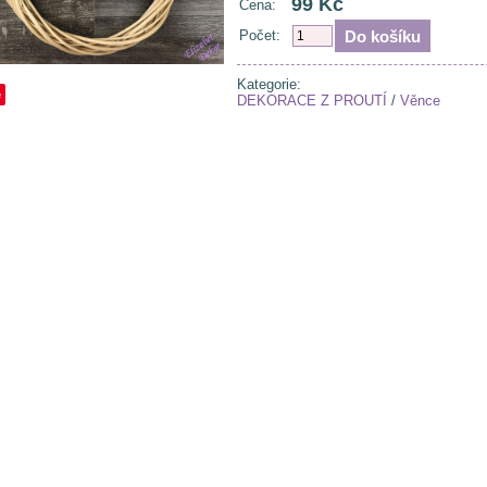
99 Kč
Cena:
Počet:
Kategorie:
e
DEKORACE Z PROUTÍ
/
Věnce