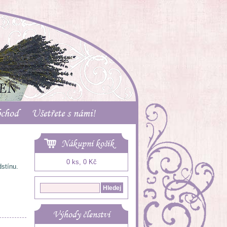
bchod
Ušetřete s námi!
Nákupní košík
0 ks, 0 Kč
dstínu.
Výhody členství