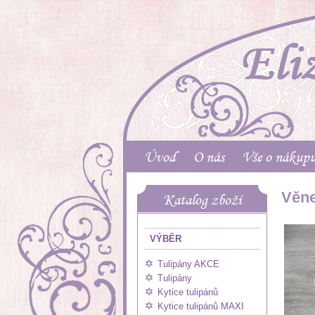
Úvod
O nás
Vše o nákup
Věne
Katalog zboží
VÝBĚR
Tulipány AKCE
Tulipány
Kytice tulipánů
Kytice tulipánů MAXI