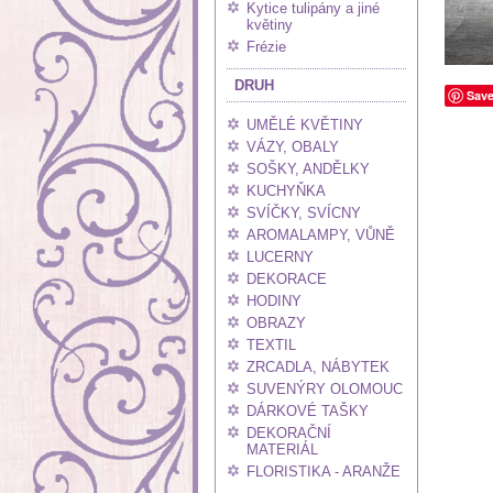
Kytice tulipány a jiné
květiny
Frézie
DRUH
Sav
UMĚLÉ KVĚTINY
VÁZY, OBALY
SOŠKY, ANDĚLKY
KUCHYŇKA
SVÍČKY, SVÍCNY
AROMALAMPY, VŮNĚ
LUCERNY
DEKORACE
HODINY
OBRAZY
TEXTIL
ZRCADLA, NÁBYTEK
SUVENÝRY OLOMOUC
DÁRKOVÉ TAŠKY
DEKORAČNÍ
MATERIÁL
FLORISTIKA - ARANŽE