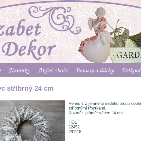
u
Novinky
Akční zboží
Bonusy a dárky
Velkoo
c stříbrný 24 cm
Věnec z z jemného šedého proutí dopl
stříbrnými třpytkami.
Rozměr: průměr věnce 24 cm.
HOL
12452
291118