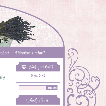
bchod
Ušetřete s námi!
Nákupní košík
0 ks, 0 Kč
něný
Výhody členství