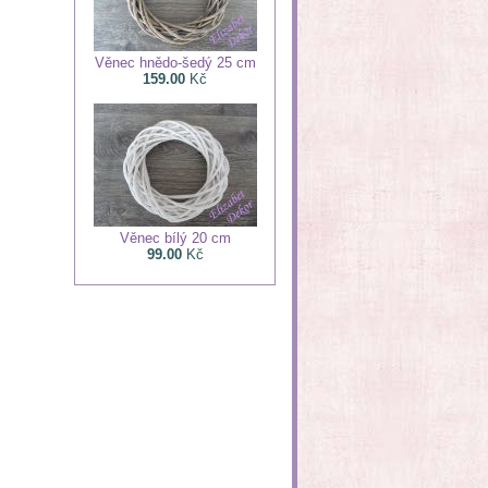
Věnec hnědo-šedý 25 cm
159.00
Kč
Věnec bílý 20 cm
99.00
Kč