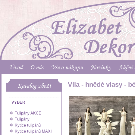
Úvod
O nás
Vše o nákupu
Novinky
Akční 
Víla - hnědé vlasy - b
Katalog zboží
VÝBĚR
Tulipány AKCE
Tulipány
Kytice tulipánů
Kytice tulipánů MAXI