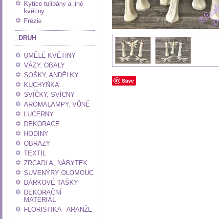
Kytice tulipány a jiné
květiny
Frézie
DRUH
UMĚLÉ KVĚTINY
VÁZY, OBALY
SOŠKY, ANDĚLKY
Save
KUCHYŇKA
SVÍČKY, SVÍCNY
AROMALAMPY, VŮNĚ
LUCERNY
DEKORACE
HODINY
OBRAZY
TEXTIL
ZRCADLA, NÁBYTEK
SUVENÝRY OLOMOUC
DÁRKOVÉ TAŠKY
DEKORAČNÍ
MATERIÁL
FLORISTIKA - ARANŽE