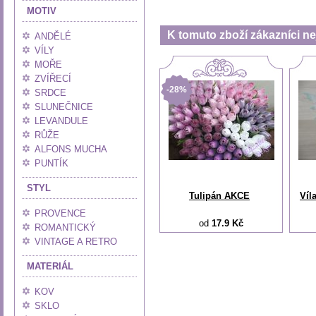
MOTIV
K tomuto zboží zákazníci nej
ANDĚLÉ
VÍLY
MOŘE
ZVÍŘECÍ
-28%
SRDCE
SLUNEČNICE
LEVANDULE
RŮŽE
ALFONS MUCHA
PUNTÍK
STYL
Tulipán AKCE
Víl
PROVENCE
od
17.9 Kč
ROMANTICKÝ
VINTAGE A RETRO
MATERIÁL
KOV
SKLO