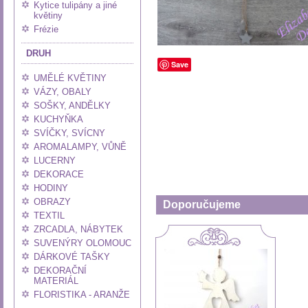
Kytice tulipány a jiné
květiny
Frézie
DRUH
Save
UMĚLÉ KVĚTINY
VÁZY, OBALY
SOŠKY, ANDĚLKY
KUCHYŇKA
SVÍČKY, SVÍCNY
AROMALAMPY, VŮNĚ
LUCERNY
DEKORACE
HODINY
OBRAZY
Doporučujeme
TEXTIL
ZRCADLA, NÁBYTEK
SUVENÝRY OLOMOUC
DÁRKOVÉ TAŠKY
DEKORAČNÍ
MATERIÁL
FLORISTIKA - ARANŽE