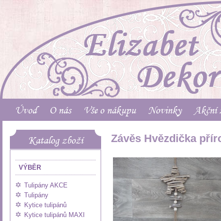
Úvod
O nás
Vše o nákupu
Novinky
Akční 
Závěs Hvězdička přír
Katalog zboží
VÝBĚR
Tulipány AKCE
Tulipány
Kytice tulipánů
Kytice tulipánů MAXI