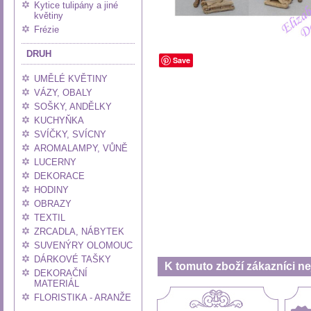
Kytice tulipány a jiné
květiny
Frézie
DRUH
Save
UMĚLÉ KVĚTINY
VÁZY, OBALY
SOŠKY, ANDĚLKY
KUCHYŇKA
SVÍČKY, SVÍCNY
AROMALAMPY, VŮNĚ
LUCERNY
DEKORACE
HODINY
OBRAZY
TEXTIL
ZRCADLA, NÁBYTEK
SUVENÝRY OLOMOUC
DÁRKOVÉ TAŠKY
K tomuto zboží zákazníci nej
DEKORAČNÍ
MATERIÁL
FLORISTIKA - ARANŽE