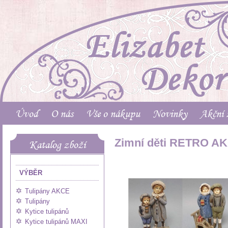
Úvod
O nás
Vše o nákupu
Novinky
Akční 
Zimní děti RETRO A
Katalog zboží
VÝBĚR
Tulipány AKCE
Tulipány
Kytice tulipánů
Kytice tulipánů MAXI