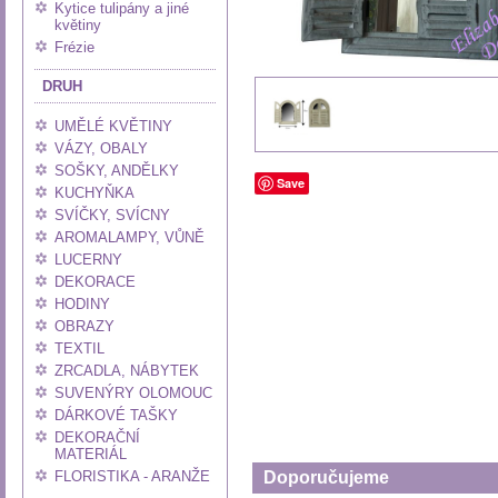
Kytice tulipány a jiné
květiny
Frézie
DRUH
UMĚLÉ KVĚTINY
VÁZY, OBALY
SOŠKY, ANDĚLKY
Save
KUCHYŇKA
SVÍČKY, SVÍCNY
AROMALAMPY, VŮNĚ
LUCERNY
DEKORACE
HODINY
OBRAZY
TEXTIL
ZRCADLA, NÁBYTEK
SUVENÝRY OLOMOUC
DÁRKOVÉ TAŠKY
DEKORAČNÍ
MATERIÁL
FLORISTIKA - ARANŽE
Doporučujeme