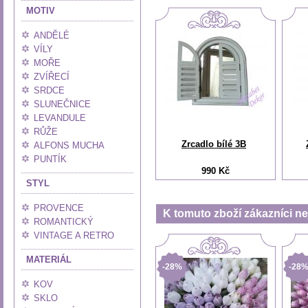
MOTIV
ANDĚLÉ
VÍLY
MOŘE
ZVÍŘECÍ
SRDCE
SLUNEČNICE
LEVANDULE
RŮŽE
Zrcadlo bílé 3B
ALFONS MUCHA
PUNTÍK
990 Kč
STYL
PROVENCE
K tomuto zboží zákazníci nej
ROMANTICKÝ
VINTAGE A RETRO
MATERIÁL
-28%
-28
KOV
SKLO