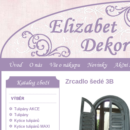
Úvod
O nás
Vše o nákupu
Novinky
Akční 
Zrcadlo šedé 3B
Katalog zboží
VÝBĚR
Tulipány AKCE
Tulipány
Kytice tulipánů
Kytice tulipánů MAXI