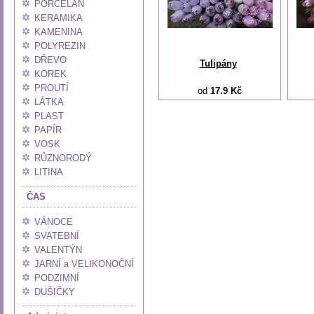
PORCELÁN
KERAMIKA
KAMENINA
POLYREZIN
DŘEVO
Tulipány
KOREK
PROUTÍ
od
17.9 Kč
LÁTKA
PLAST
PAPÍR
VOSK
RŮZNORODÝ
LITINA
ČAS
VÁNOCE
SVATEBNÍ
VALENTÝN
JARNÍ a VELIKONOČNÍ
PODZIMNÍ
DUŠIČKY