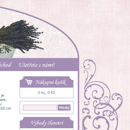
bchod
Ušetřete s námi!
Nákupní košík
0 ks, 0 Kč
 je
ami,
u.
 63 cm
Výhody členství