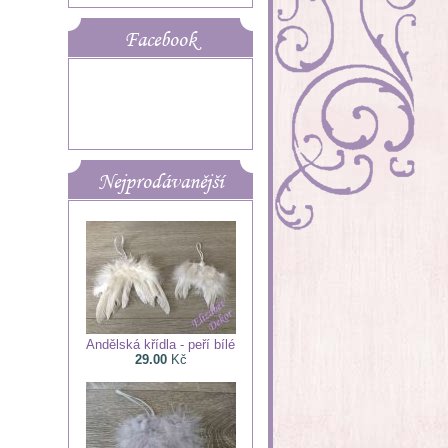
Facebook
Nejprodávanější
Andělská křídla - peří bílé
29.00
Kč