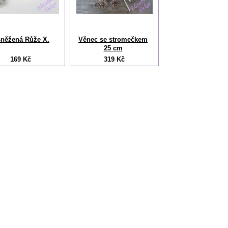
něžená Růže X.
Věnec se stromečkem
25 cm
169 Kč
319 Kč