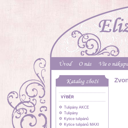
Úvod
O nás
Vše o nákup
Zvon
Katalog zboží
VÝBĚR
Tulipány AKCE
Tulipány
Kytice tulipánů
Kytice tulipánů MAXI