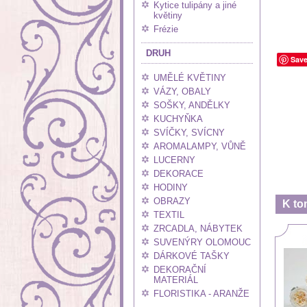
Kytice tulipány a jiné
květiny
Frézie
DRUH
Sav
UMĚLÉ KVĚTINY
VÁZY, OBALY
SOŠKY, ANDĚLKY
KUCHYŇKA
SVÍČKY, SVÍCNY
AROMALAMPY, VŮNĚ
LUCERNY
DEKORACE
HODINY
OBRAZY
K to
TEXTIL
ZRCADLA, NÁBYTEK
SUVENÝRY OLOMOUC
DÁRKOVÉ TAŠKY
DEKORAČNÍ
MATERIÁL
FLORISTIKA - ARANŽE