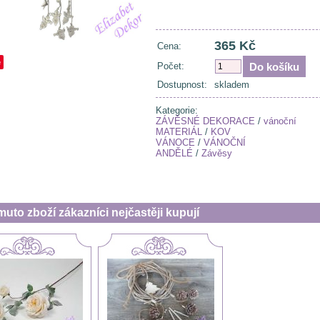
365 Kč
Cena:
e
Počet:
Dostupnost:
skladem
Kategorie:
ZÁVĚSNÉ DEKORACE
/
vánoční
MATERIÁL
/
KOV
VÁNOCE
/
VÁNOČNÍ
ANDĚLÉ
/
Závěsy
muto zboží zákazníci nejčastěji kupují