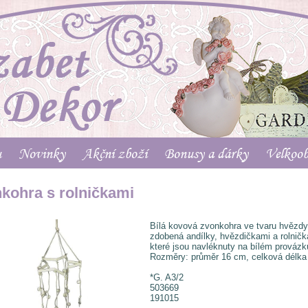
u
Novinky
Akční zboží
Bonusy a dárky
Velkoo
kohra s rolničkami
Bílá kovová zvonkohra ve tvaru hvězdy
zdobená andílky, hvězdičkami a rolničk
které jsou navléknuty na bílém provázk
Rozměry: průměr 16 cm, celková délka
*G. A3/2
503669
191015