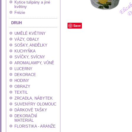
Kytice tulipány a jiné
květiny
Frézie
DRUH
Save
UMĚLÉ KVĚTINY
VÁZY, OBALY
SOŠKY, ANDĚLKY
KUCHYŇKA
SVÍČKY, SVÍCNY
AROMALAMPY, VŮNĚ
LUCERNY
DEKORACE
HODINY
OBRAZY
TEXTIL
ZRCADLA, NÁBYTEK
SUVENÝRY OLOMOUC
DÁRKOVÉ TAŠKY
DEKORAČNÍ
MATERIÁL
FLORISTIKA - ARANŽE