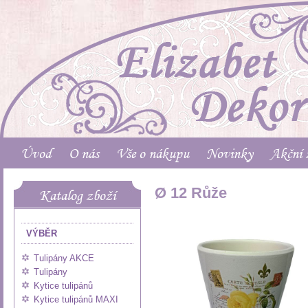
Úvod
O nás
Vše o nákupu
Novinky
Akční 
Ø 12 Růže
Katalog zboží
VÝBĚR
Tulipány AKCE
Tulipány
Kytice tulipánů
Kytice tulipánů MAXI