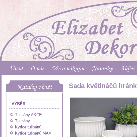
Úvod
O nás
Vše o nákupu
Novinky
Akční 
Sada květináčů hránk
Katalog zboží
VÝBĚR
Tulipány AKCE
Tulipány
Kytice tulipánů
Kytice tulipánů MAXI