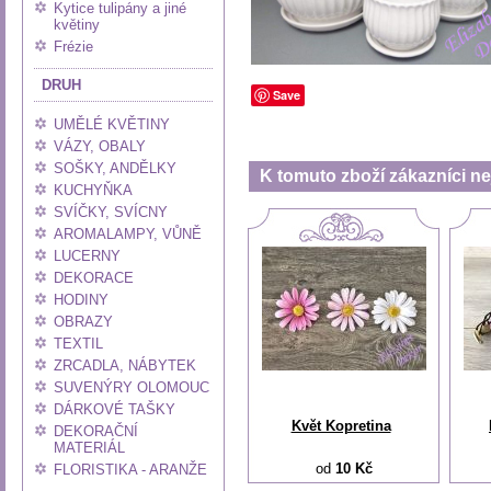
Kytice tulipány a jiné
květiny
Frézie
DRUH
Save
UMĚLÉ KVĚTINY
VÁZY, OBALY
SOŠKY, ANDĚLKY
K tomuto zboží zákazníci nej
KUCHYŇKA
SVÍČKY, SVÍCNY
AROMALAMPY, VŮNĚ
LUCERNY
DEKORACE
HODINY
OBRAZY
TEXTIL
ZRCADLA, NÁBYTEK
SUVENÝRY OLOMOUC
DÁRKOVÉ TAŠKY
Květ Kopretina
DEKORAČNÍ
MATERIÁL
od
10 Kč
FLORISTIKA - ARANŽE