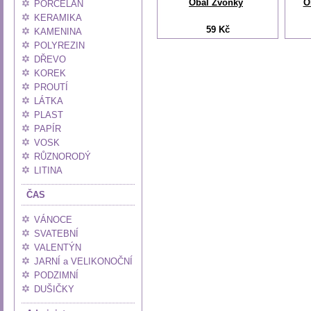
Obal Zvonky
O
PORCELÁN
KERAMIKA
59 Kč
KAMENINA
POLYREZIN
DŘEVO
KOREK
PROUTÍ
LÁTKA
PLAST
PAPÍR
VOSK
RŮZNORODÝ
LITINA
ČAS
VÁNOCE
SVATEBNÍ
VALENTÝN
JARNÍ a VELIKONOČNÍ
PODZIMNÍ
DUŠIČKY