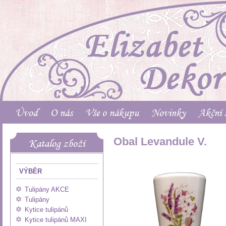
Úvod
O nás
Vše o nákupu
Novinky
Akční 
Obal Levandule V.
Katalog zboží
VÝBĚR
Tulipány AKCE
Tulipány
Kytice tulipánů
Kytice tulipánů MAXI