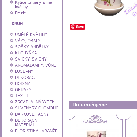
Kytice tulipány a jiné
květiny
Frézie
DRUH
Save
UMĚLÉ KVĚTINY
VÁZY, OBALY
SOŠKY, ANDĚLKY
KUCHYŇKA
SVÍČKY, SVÍCNY
AROMALAMPY, VŮNĚ
LUCERNY
DEKORACE
HODINY
OBRAZY
TEXTIL
ZRCADLA, NÁBYTEK
Doporučujeme
SUVENÝRY OLOMOUC
DÁRKOVÉ TAŠKY
DEKORAČNÍ
MATERIÁL
FLORISTIKA - ARANŽE