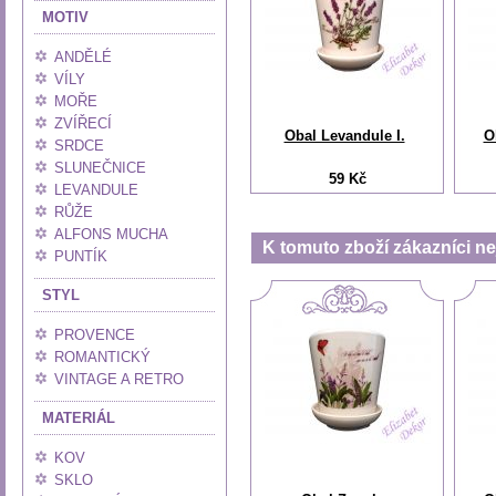
MOTIV
ANDĚLÉ
VÍLY
MOŘE
ZVÍŘECÍ
Obal Levandule I.
O
SRDCE
SLUNEČNICE
59 Kč
LEVANDULE
RŮŽE
ALFONS MUCHA
K tomuto zboží zákazníci nej
PUNTÍK
STYL
PROVENCE
ROMANTICKÝ
VINTAGE A RETRO
MATERIÁL
KOV
SKLO