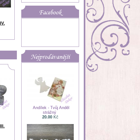
Facebook
IV.
Nejprodávanější
Andílek - Tvůj Anděl
strážný
20.00
Kč
II.