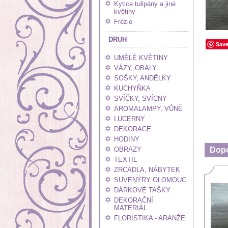
Kytice tulipány a jiné
květiny
Frézie
DRUH
Sav
UMĚLÉ KVĚTINY
VÁZY, OBALY
SOŠKY, ANDĚLKY
KUCHYŇKA
SVÍČKY, SVÍCNY
AROMALAMPY, VŮNĚ
LUCERNY
DEKORACE
HODINY
OBRAZY
Dop
TEXTIL
ZRCADLA, NÁBYTEK
SUVENÝRY OLOMOUC
DÁRKOVÉ TAŠKY
DEKORAČNÍ
MATERIÁL
FLORISTIKA - ARANŽE