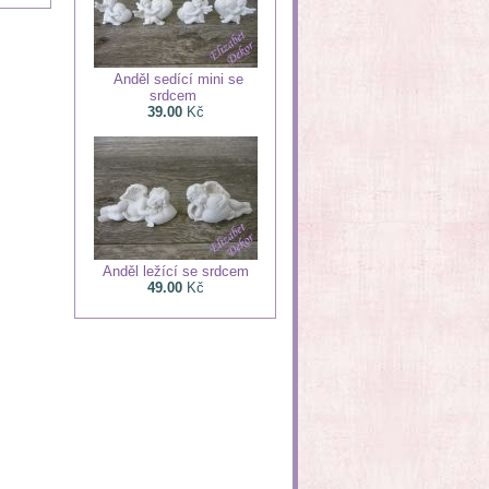
Anděl sedící mini se
srdcem
39.00
Kč
Anděl ležící se srdcem
49.00
Kč