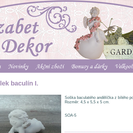
u
Novinky
Akční zboží
Bonusy a dárky
Velkoo
lek baculín I.
Soška baculatého andělíčka z bílého po
Rozměr: 4,5 x 5,5 x 5 cm.
SOA-5