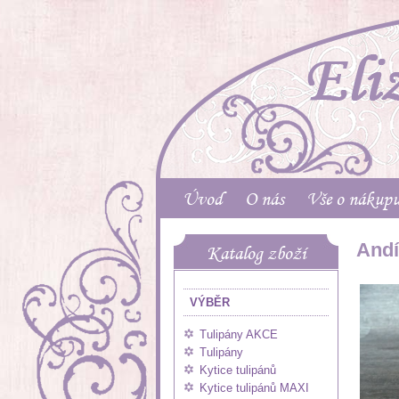
Úvod
O nás
Vše o nákup
Andí
Katalog zboží
VÝBĚR
Tulipány AKCE
Tulipány
Kytice tulipánů
Kytice tulipánů MAXI