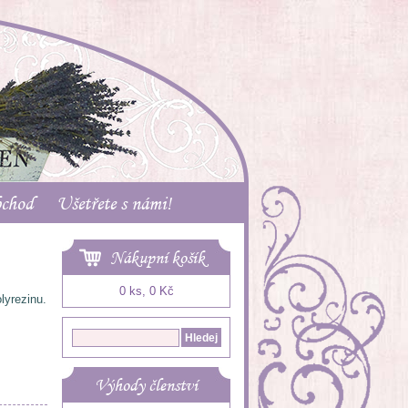
bchod
Ušetřete s námi!
Nákupní košík
0 ks, 0 Kč
lyrezinu.
Výhody členství