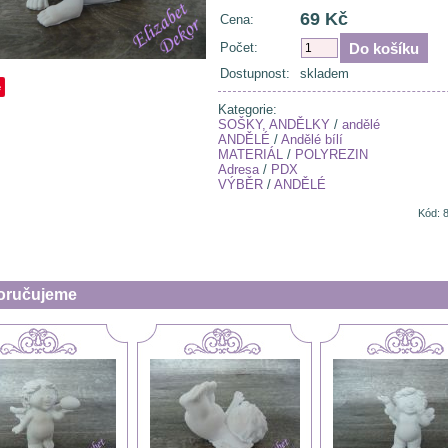
69 Kč
Cena:
Počet:
Dostupnost:
skladem
e
Kategorie:
SOŠKY, ANDĚLKY
/
andělé
ANDĚLÉ
/
Andělé bílí
MATERIÁL
/
POLYREZIN
Adresa
/
PDX
VÝBĚR
/
ANDĚLÉ
Kód: 
oručujeme