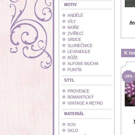
MOTIV
ANDĚLÉ
VÍLY
And
MOŘE
ZVÍŘECÍ
SRDCE
SLUNEČNICE
LEVANDULE
K to
RŮŽE
ALFONS MUCHA
PUNTÍK
-28%
STYL
PROVENCE
ROMANTICKÝ
VINTAGE A RETRO
MATERIÁL
KOV
SKLO