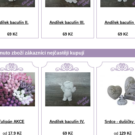
ílek baculín II.
Andílek baculín III.
Andílek baculín 
69 Kč
69 Kč
69 Kč
muto zboží zákazníci nejčastěji kupují
Tulipán AKCE
Andílek baculín IV.
Srdce - dušičky I
od
17.9 Kč
69 Kč
od
129 Kč