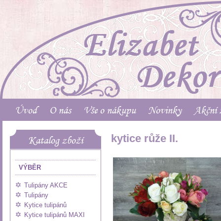
Úvod
O nás
Vše o nákupu
Novinky
Akční 
kytice růže II.
Katalog zboží
VÝBĚR
Tulipány AKCE
Tulipány
Kytice tulipánů
Kytice tulipánů MAXI