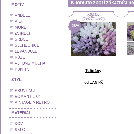
K tomuto zboží zákazníci nej
MOTIV
ANDĚLÉ
VÍLY
-28%
MOŘE
ZVÍŘECÍ
SRDCE
SLUNEČNICE
LEVANDULE
RŮŽE
ALFONS MUCHA
PUNTÍK
Tulipány
STYL
od
17.9 Kč
PROVENCE
ROMANTICKÝ
VINTAGE A RETRO
MATERIÁL
KOV
SKLO