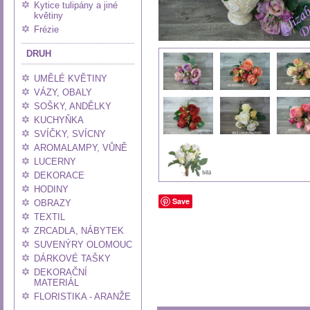
Kytice tulipány a jiné
květiny
Frézie
DRUH
UMĚLÉ KVĚTINY
VÁZY, OBALY
SOŠKY, ANDĚLKY
KUCHYŇKA
SVÍČKY, SVÍCNY
AROMALAMPY, VŮNĚ
LUCERNY
DEKORACE
HODINY
Save
OBRAZY
TEXTIL
ZRCADLA, NÁBYTEK
SUVENÝRY OLOMOUC
DÁRKOVÉ TAŠKY
DEKORAČNÍ
MATERIÁL
FLORISTIKA - ARANŽE