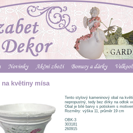
u
Novinky
Akční zboží
Bonusy a dárky
Velkoo
 na květiny mísa
Tento stylový kameninový obal na květi
nepropustný, tedy bez dírky na odtok v
Obal je bílé barvy s potiskem s motivem
Rozměry: výška 11, průměr 19 cm
OBK-3
303181
260915