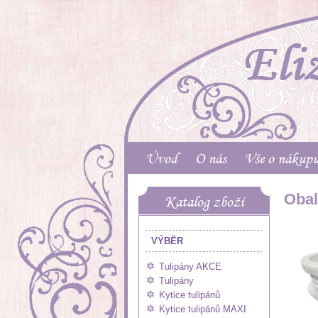
Úvod
O nás
Vše o nákup
Obal
Katalog zboží
VÝBĚR
Tulipány AKCE
Tulipány
Kytice tulipánů
Kytice tulipánů MAXI