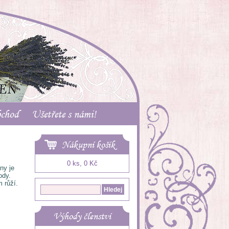
bchod
Ušetřete s námi!
Nákupní košík
0 ks, 0 Kč
ny je
ody.
 růží.
Výhody členství