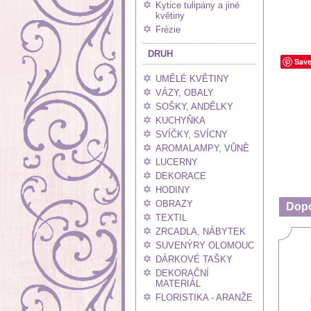
Kytice tulipány a jiné
květiny
Frézie
DRUH
Sav
UMĚLÉ KVĚTINY
VÁZY, OBALY
SOŠKY, ANDĚLKY
KUCHYŇKA
SVÍČKY, SVÍCNY
AROMALAMPY, VŮNĚ
LUCERNY
DEKORACE
HODINY
OBRAZY
Dop
TEXTIL
ZRCADLA, NÁBYTEK
SUVENÝRY OLOMOUC
DÁRKOVÉ TAŠKY
DEKORAČNÍ
MATERIÁL
FLORISTIKA - ARANŽE