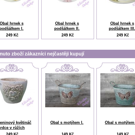
Obal hrnek s
Obal hrnek s
Obal hrnek s
podšálkem I.
podšálkem II.
podšálkem III
249 Kč
249 Kč
249 Kč
muto zboží zákazníci nejčastěji kupují
ninový květináč
Obal s motýlem I.
Obal s motýlem 
srdce v růžích
249 Kč
149 Kč
149 Kč