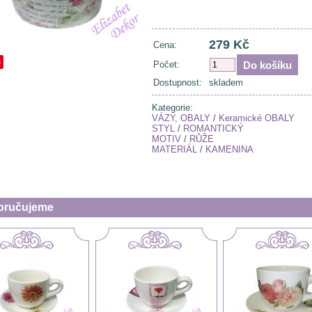
279 Kč
Cena:
e
Počet:
Dostupnost:
skladem
Kategorie:
VÁZY, OBALY
/
Keramické OBALY
STYL
/
ROMANTICKÝ
MOTIV
/
RŮŽE
MATERIÁL
/
KAMENINA
oručujeme