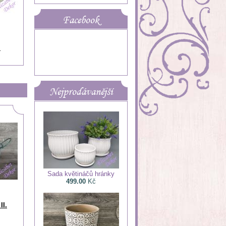
Facebook
.
Nejprodávanější
Sada květináčů hránky
499.00
Kč
II.