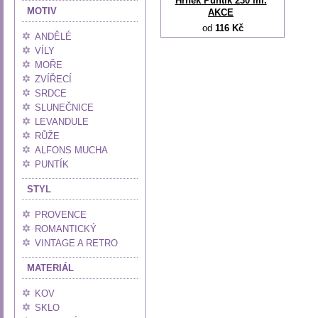
Hrnek Puntík 230 ml.
MOTIV
AKCE
od
116 Kč
ANDĚLÉ
VÍLY
MOŘE
ZVÍŘECÍ
SRDCE
SLUNEČNICE
LEVANDULE
RŮŽE
ALFONS MUCHA
PUNTÍK
STYL
PROVENCE
ROMANTICKÝ
VINTAGE A RETRO
MATERIÁL
KOV
SKLO