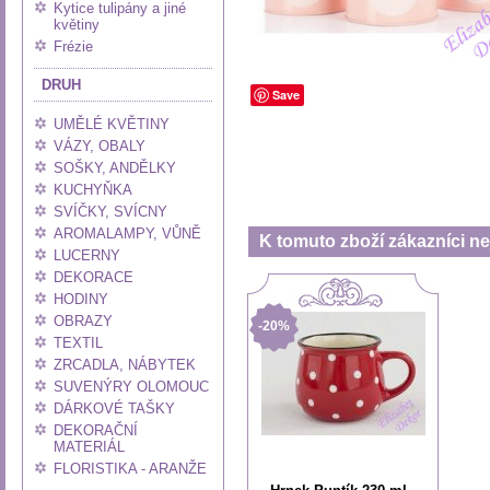
Kytice tulipány a jiné
květiny
Frézie
DRUH
Save
UMĚLÉ KVĚTINY
VÁZY, OBALY
SOŠKY, ANDĚLKY
KUCHYŇKA
SVÍČKY, SVÍCNY
AROMALAMPY, VŮNĚ
K tomuto zboží zákazníci nej
LUCERNY
DEKORACE
HODINY
OBRAZY
-20%
TEXTIL
ZRCADLA, NÁBYTEK
SUVENÝRY OLOMOUC
DÁRKOVÉ TAŠKY
DEKORAČNÍ
MATERIÁL
FLORISTIKA - ARANŽE