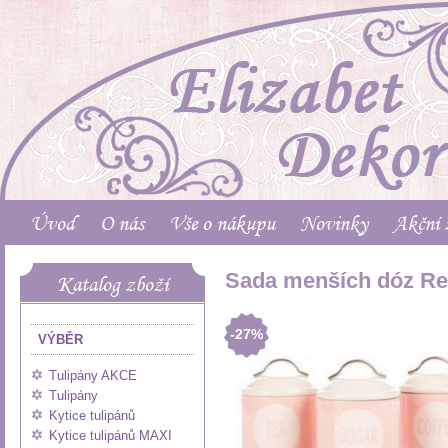
Úvod
O nás
Vše o nákupu
Novinky
Akční 
Sada menších dóz Re
Katalog zboží
-27%
VÝBĚR
Tulipány AKCE
Tulipány
Kytice tulipánů
Kytice tulipánů MAXI