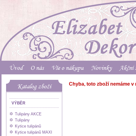
Úvod
O nás
Vše o nákupu
Novinky
Akční 
Chyba, toto zboží nemáme v 
Katalog zboží
VÝBĚR
Tulipány AKCE
Tulipány
Kytice tulipánů
Kytice tulipánů MAXI