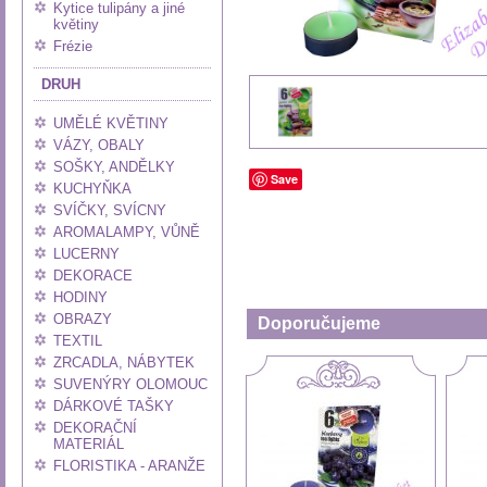
Kytice tulipány a jiné
květiny
Frézie
DRUH
UMĚLÉ KVĚTINY
VÁZY, OBALY
SOŠKY, ANDĚLKY
Save
KUCHYŇKA
SVÍČKY, SVÍCNY
AROMALAMPY, VŮNĚ
LUCERNY
DEKORACE
HODINY
OBRAZY
Doporučujeme
TEXTIL
ZRCADLA, NÁBYTEK
SUVENÝRY OLOMOUC
DÁRKOVÉ TAŠKY
DEKORAČNÍ
MATERIÁL
FLORISTIKA - ARANŽE