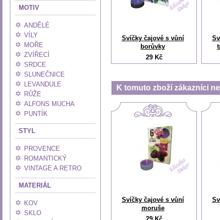
MOTIV
ANDĚLÉ
VÍLY
Svíčky čajové s vůní
Sv
MOŘE
borůvky
ZVÍŘECÍ
29 Kč
SRDCE
SLUNEČNICE
LEVANDULE
K tomuto zboží zákazníci nej
RŮŽE
ALFONS MUCHA
PUNTÍK
STYL
PROVENCE
ROMANTICKÝ
VINTAGE A RETRO
MATERIÁL
Svíčky čajové s vůní
Sv
KOV
moruše
SKLO
29 Kč