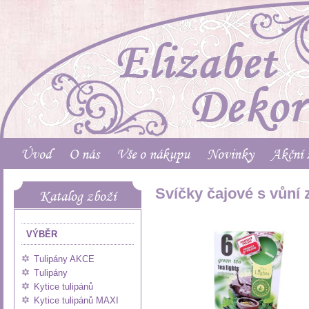
Úvod
O nás
Vše o nákupu
Novinky
Akční 
Svíčky čajové s vůní 
Katalog zboží
VÝBĚR
Tulipány AKCE
Tulipány
Kytice tulipánů
Kytice tulipánů MAXI