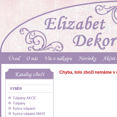
Úvod
O nás
Vše o nákupu
Novinky
Akční 
Chyba, toto zboží nemáme v 
Katalog zboží
VÝBĚR
Tulipány AKCE
Tulipány
Kytice tulipánů
Kytice tulipánů MAXI