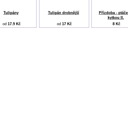
Tulipány
Tulipán drobnější
Přízdoba - ptáče
kytkou II.
od
17.9 Kč
od
17 Kč
8 Kč