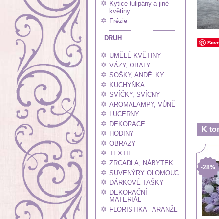
Kytice tulipány a jiné
květiny
Frézie
DRUH
Sav
UMĚLÉ KVĚTINY
VÁZY, OBALY
SOŠKY, ANDĚLKY
KUCHYŇKA
SVÍČKY, SVÍCNY
AROMALAMPY, VŮNĚ
LUCERNY
DEKORACE
K to
HODINY
OBRAZY
TEXTIL
ZRCADLA, NÁBYTEK
-28%
SUVENÝRY OLOMOUC
DÁRKOVÉ TAŠKY
DEKORAČNÍ
MATERIÁL
FLORISTIKA - ARANŽE