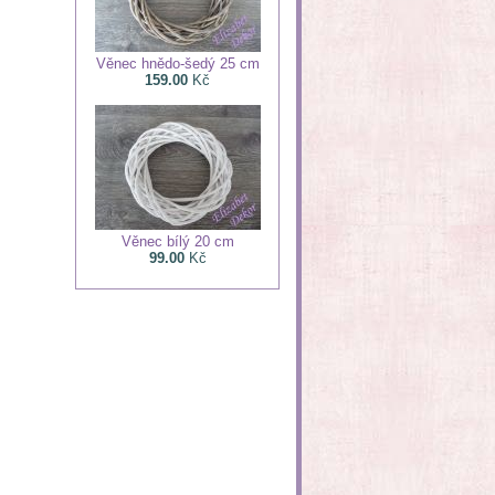
Věnec hnědo-šedý 25 cm
159.00
Kč
Věnec bílý 20 cm
99.00
Kč