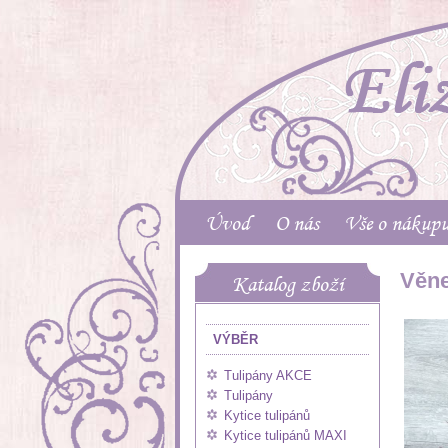
Úvod
O nás
Vše o nákup
Věne
Katalog zboží
VÝBĚR
Tulipány AKCE
Tulipány
Kytice tulipánů
Kytice tulipánů MAXI