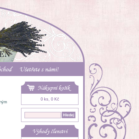
bchod
Ušetřete s námi!
Nákupní košík
0 ks, 0 Kč
mným
Výhody členství