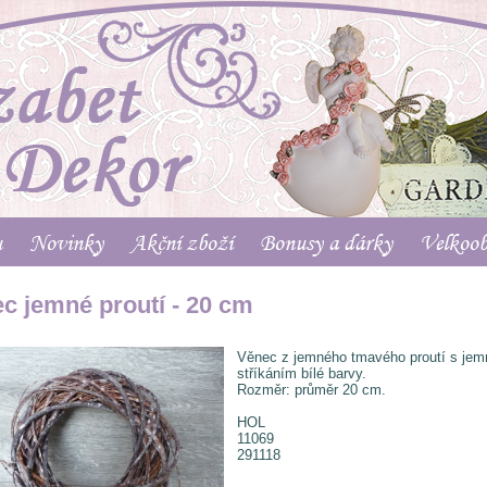
u
Novinky
Akční zboží
Bonusy a dárky
Velkoo
c jemné proutí - 20 cm
Věnec z jemného tmavého proutí s je
stříkáním bílé barvy.
Rozměr: průměr 20 cm.
HOL
11069
291118