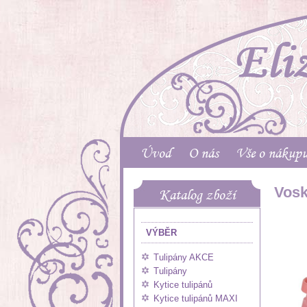
Úvod
O nás
Vše o nákup
Vosk
Katalog zboží
VÝBĚR
Tulipány AKCE
Tulipány
Kytice tulipánů
Kytice tulipánů MAXI