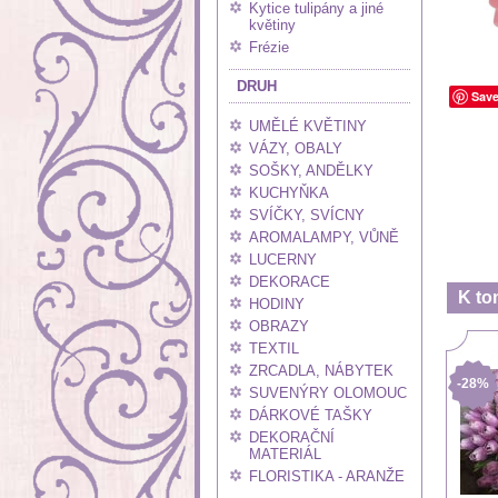
Kytice tulipány a jiné
květiny
Frézie
DRUH
Sav
UMĚLÉ KVĚTINY
VÁZY, OBALY
SOŠKY, ANDĚLKY
KUCHYŇKA
SVÍČKY, SVÍCNY
AROMALAMPY, VŮNĚ
LUCERNY
DEKORACE
K to
HODINY
OBRAZY
TEXTIL
ZRCADLA, NÁBYTEK
-28%
SUVENÝRY OLOMOUC
DÁRKOVÉ TAŠKY
DEKORAČNÍ
MATERIÁL
FLORISTIKA - ARANŽE