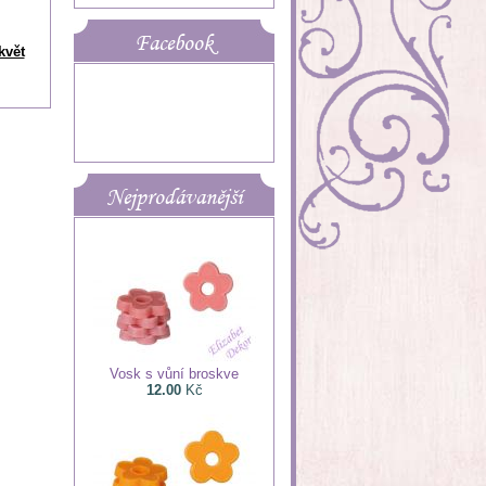
Facebook
květ
Nejprodávanější
Vosk s vůní broskve
12.00
Kč