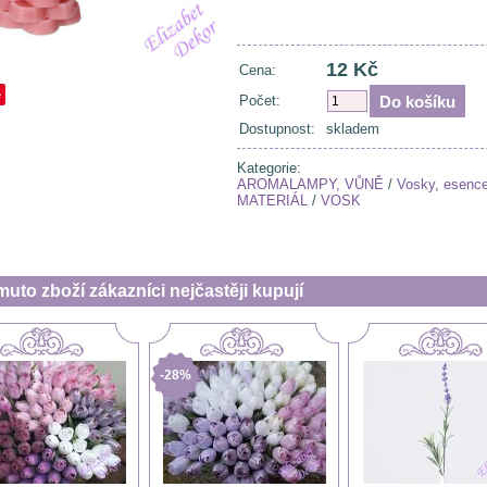
12 Kč
Cena:
e
Počet:
Dostupnost:
skladem
Kategorie:
AROMALAMPY, VŮNĚ
/
Vosky, esenc
MATERIÁL
/
VOSK
muto zboží zákazníci nejčastěji kupují
-28%