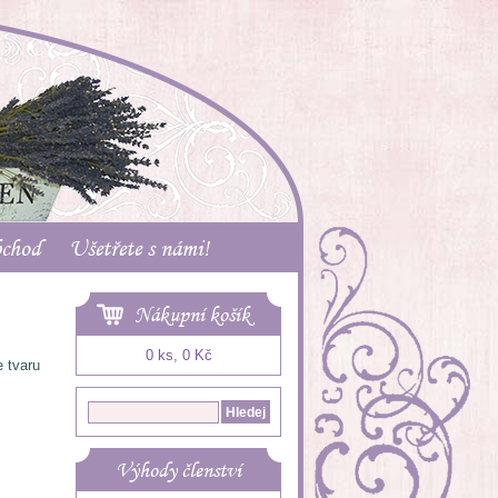
bchod
Ušetřete s námi!
Nákupní košík
0 ks, 0 Kč
 tvaru
Výhody členství