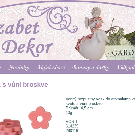
u
Novinky
Akční zboží
Bonusy a dárky
Velkoo
 s vůní broskve
Vonný rozpustný vosk do aromalamp ve
květu s vůní broskve.
Průměr: 4,5 cm
10g
VOS-1
614235
280116