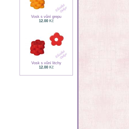
Vosk s vůní grepu
12.00
Kč
Vosk s vůní litchy
12.00
Kč