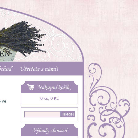
bchod
Ušetřete s námi!
Nákupní košík
0 ks, 0 Kč
e ve
Výhody členství