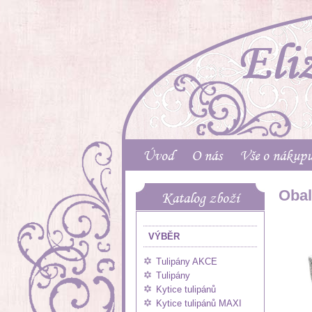
Úvod
O nás
Vše o nákup
Obal
Katalog zboží
VÝBĚR
Tulipány AKCE
Tulipány
Kytice tulipánů
Kytice tulipánů MAXI