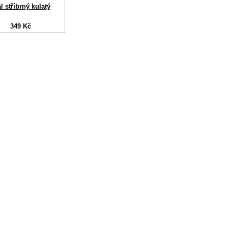
l stříbrný kulatý
349 Kč