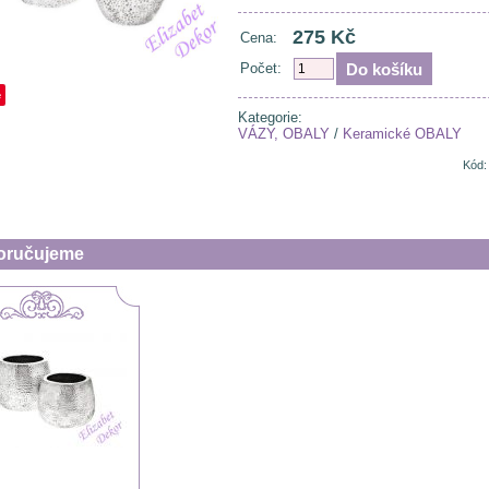
275 Kč
Cena:
Počet:
e
Kategorie:
VÁZY, OBALY
/
Keramické OBALY
Kód:
oručujeme