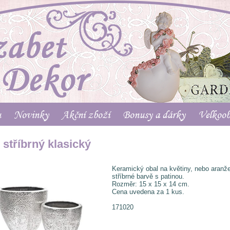
u
Novinky
Akční zboží
Bonusy a dárky
Velkoo
 stříbrný klasický
Keramický obal na květiny, nebo aranž
stříbrné barvě s patinou.
Rozměr: 15 x 15 x 14 cm.
Cena uvedena za 1 kus.
171020