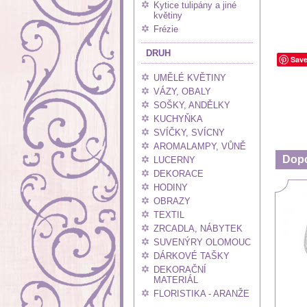
Kytice tulipány a jiné
květiny
Frézie
DRUH
Sav
UMĚLÉ KVĚTINY
VÁZY, OBALY
SOŠKY, ANDĚLKY
KUCHYŇKA
SVÍČKY, SVÍCNY
AROMALAMPY, VŮNĚ
Dop
LUCERNY
DEKORACE
HODINY
OBRAZY
TEXTIL
ZRCADLA, NÁBYTEK
SUVENÝRY OLOMOUC
DÁRKOVÉ TAŠKY
DEKORAČNÍ
MATERIÁL
FLORISTIKA - ARANŽE