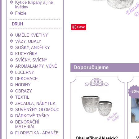
Kytice tulipány a jiné
květiny
Frézie
DRUH
Save
UMĚLÉ KVĚTINY
VÁZY, OBALY
SOŠKY, ANDĚLKY
KUCHYŇKA
SVÍČKY, SVÍCNY
AROMALAMPY, VŮNĚ
Doporučujeme
LUCERNY
DEKORACE
HODINY
OBRAZY
-30
TEXTIL
ZRCADLA, NÁBYTEK
SUVENÝRY OLOMOUC
DÁRKOVÉ TAŠKY
DEKORAČNÍ
MATERIÁL
FLORISTIKA - ARANŽE
Obal stříbrný klasický
V