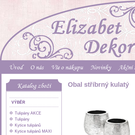
Úvod
O nás
Vše o nákupu
Novinky
Akční 
Obal stříbrný kulatý
Katalog zboží
VÝBĚR
Tulipány AKCE
Tulipány
Kytice tulipánů
Kytice tulipánů MAXI